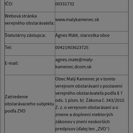
IČO:
00331732
Webová stránka
www.malykamenec.sk
verejného obstarávateľa:
Štatutárny zástupca:
Ágnes Máté, starostka obce
Tel:
00421903623725
agnes.mate@maly-
E-mail:
kamenec.dcom.sk
Obec Malý Kamenec je v tomto
verejnom obstarávaní v postavení
verejného obstarávateľa podľa § 7
Zatriedenie
ods. 1 písm. b) Zákona č. 343/2015
obstarávacieho subjektu
Z. z. o verejnom obstarávaní a o
podľa ZVO
zmene a doplnení niektorých
zákonov v znení neskorších
predpisov (ďalej len „ZVO“)