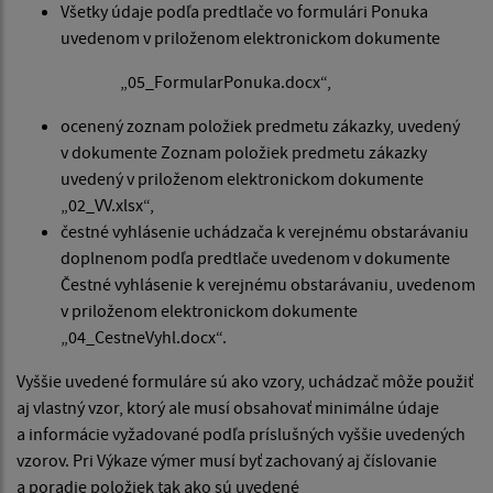
Všetky údaje podľa predtlače vo formulári Ponuka
uvedenom v priloženom elektronickom dokumente
„05_FormularPonuka.docx“,
ocenený zoznam položiek predmetu zákazky, uvedený
v dokumente Zoznam položiek predmetu zákazky
uvedený v priloženom elektronickom dokumente
„02_VV.xlsx“,
čestné vyhlásenie uchádzača k verejnému obstarávaniu
doplnenom podľa predtlače uvedenom v dokumente
Čestné vyhlásenie k verejnému obstarávaniu, uvedenom
v priloženom elektronickom dokumente
„04_CestneVyhl.docx“.
Vyššie uvedené formuláre sú ako vzory, uchádzač môže použiť
aj vlastný vzor, ktorý ale musí obsahovať minimálne údaje
a informácie vyžadované podľa príslušných vyššie uvedených
vzorov. Pri Výkaze výmer musí byť zachovaný aj číslovanie
a poradie položiek tak ako sú uvedené