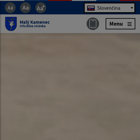
Jazyk
Slovenčina
Malý Kamenec
Menu
Oficiálna stránka