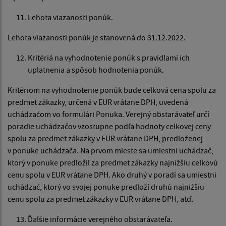
Lehota viazanosti ponúk.
Lehota viazanosti ponúk je stanovená do 31.12.2022.
Kritériá na vyhodnotenie ponúk s pravidlami ich
uplatnenia a spôsob hodnotenia ponúk.
Kritériom na vyhodnotenie ponúk bude celková cena spolu za
predmet zákazky, určená v EUR vrátane DPH, uvedená
uchádzačom vo formulári Ponuka. Verejný obstarávateľ určí
poradie uchádzačov vzostupne podľa hodnoty celkovej ceny
spolu za predmet zákazky v EUR vrátane DPH, predloženej
v ponuke uchádzača. Na prvom mieste sa umiestni uchádzač,
ktorý v ponuke predložil za predmet zákazky najnižšiu celkovú
cenu spolu v EUR vrátane DPH. Ako druhý v poradí sa umiestni
uchádzač, ktorý vo svojej ponuke predloží druhú najnižšiu
cenu spolu za predmet zákazky v EUR vrátane DPH, atď.
Ďalšie informácie verejného obstarávateľa.