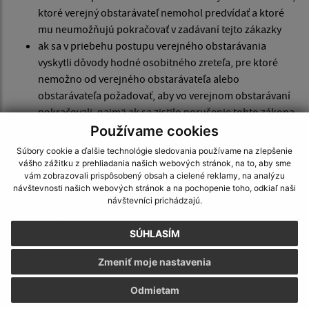
ktoré verejný obstarávateľ nemohol predvídať a ktoré
mu neumožňujú pokračovať v zadávaní tejto zákazky
ak sa v priebehu postupu verejného obstarávania
vyskytli dôvody hodné osobitného zreteľa, pre ktoré
nemožno od verejného obstarávateľa alebo
obstarávateľa požadovať, aby vo verejnom obstarávaní
pokračovali, najmä ak sa zistilo porušenie tohto zákona,
ktoré má alebo by mohlo mať zásadný vplyv na výsledok
Používame cookies
verejného obstarávania.
Súbory cookie a ďalšie technológie sledovania používame na zlepšenie
vášho zážitku z prehliadania našich webových stránok, na to, aby sme
Malý Kamenec, dňa 19.1.2022
vám zobrazovali prispôsobený obsah a cielené reklamy, na analýzu
návštevnosti našich webových stránok a na pochopenie toho, odkiaľ naši
Vypracoval: Ágnes Máté, starostka obce
návštevníci prichádzajú.
Schválil: Ágnes Máté, starostka obce
SÚHLASÍM
Zoznam súťažných podkladov.
Zmeniť moje nastavenia
01
Projektová dokumentácia v elektronickom dokumente
Odmietam