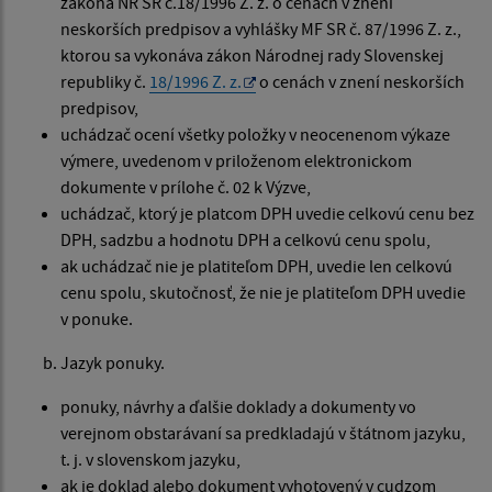
zákona NR SR č.18/1996 Z. z. o cenách v znení
neskorších predpisov a vyhlášky MF SR č. 87/1996 Z. z.,
ktorou sa vykonáva zákon Národnej rady Slovenskej
republiky č.
18/1996 Z. z.
o cenách v znení neskorších
predpisov,
uchádzač ocení všetky položky v neocenenom výkaze
výmere, uvedenom v priloženom elektronickom
dokumente v prílohe č. 02 k Výzve,
uchádzač, ktorý je platcom DPH uvedie celkovú cenu bez
DPH, sadzbu a hodnotu DPH a celkovú cenu spolu,
ak uchádzač nie je platiteľom DPH, uvedie len celkovú
cenu spolu, skutočnosť, že nie je platiteľom DPH uvedie
v ponuke.
Jazyk ponuky.
ponuky, návrhy a ďalšie doklady a dokumenty vo
verejnom obstarávaní sa predkladajú v štátnom jazyku,
t. j. v slovenskom jazyku,
ak je doklad alebo dokument vyhotovený v cudzom