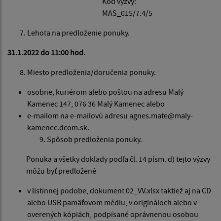
Kód výzvy:
MAS_015/7.4/5
Lehota na predloženie ponuky.
31.1.2022 do 11:00 hod.
Miesto predloženia/doručenia ponuky.
osobne, kuriérom alebo poštou na adresu Malý
Kamenec 147, 076 36 Malý Kamenec alebo
e-mailom na e-mailovú adresu agnes.mate@maly-
kamenec.dcom.sk.
Spôsob predloženia ponuky.
Ponuka a všetky doklady podľa čl. 14 písm. d) tejto výzvy
môžu byť predložené
v listinnej podobe, dokument 02_VV.xlsx taktiež aj na CD
alebo USB pamäťovom médiu, v origináloch alebo v
overených kópiách, podpísané oprávnenou osobou