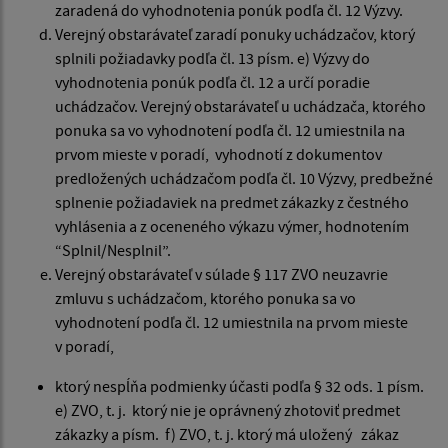
zaradená do vyhodnotenia ponúk podľa čl. 12 Výzvy.
Verejný obstarávateľ zaradí ponuky uchádzačov, ktorý
splnili požiadavky podľa čl. 13 písm. e) Výzvy do
vyhodnotenia ponúk podľa čl. 12 a určí poradie
uchádzačov. Verejný obstarávateľ u uchádzača, ktorého
ponuka sa vo vyhodnotení podľa čl. 12 umiestnila na
prvom mieste v poradí, vyhodnotí z dokumentov
predložených uchádzačom podľa čl. 10 Výzvy, predbežné
splnenie požiadaviek na predmet zákazky z čestného
vyhlásenia a z oceneného výkazu výmer, hodnotením
“Splnil/Nesplnil”.
Verejný obstarávateľ v súlade § 117 ZVO neuzavrie
zmluvu s uchádzačom, ktorého ponuka sa vo
vyhodnotení podľa čl. 12 umiestnila na prvom mieste
v poradí,
ktorý nespĺňa podmienky účasti podľa § 32 ods. 1 písm.
e) ZVO, t. j. ktorý nie je oprávnený zhotoviť predmet
zákazky a písm. f) ZVO, t. j. ktorý má uložený zákaz