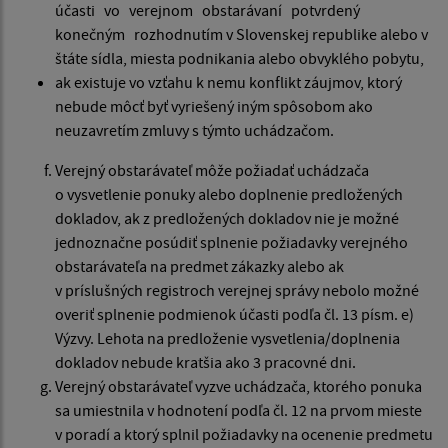
účasti vo verejnom obstarávaní potvrdený
konečným rozhodnutím v Slovenskej republike alebo v
štáte sídla, miesta podnikania alebo obvyklého pobytu,
ak existuje vo vzťahu k nemu konflikt záujmov, ktorý
nebude môcť byť vyriešený iným spôsobom ako
neuzavretím zmluvy s týmto uchádzačom.
Verejný obstarávateľ môže požiadať uchádzača
o vysvetlenie ponuky alebo doplnenie predložených
dokladov, ak z predložených dokladov nie je možné
jednoznačne posúdiť splnenie požiadavky verejného
obstarávateľa na predmet zákazky alebo ak
v príslušných registroch verejnej správy nebolo možné
overiť splnenie podmienok účasti podľa čl. 13 písm. e)
Výzvy. Lehota na predloženie vysvetlenia/doplnenia
dokladov nebude kratšia ako 3 pracovné dni.
Verejný obstarávateľ vyzve uchádzača, ktorého ponuka
sa umiestnila v hodnotení podľa čl. 12 na prvom mieste
v poradí a ktorý splnil požiadavky na ocenenie predmetu