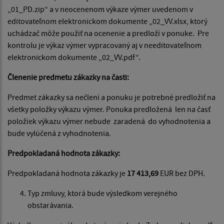
„01_PD.zip“ a v neocenenom výkaze výmer uvedenom v
editovateľnom elektronickom dokumente „02_VV.xlsx, ktorý
uchádzač môže použiť na ocenenie a predloží v ponuke. Pre
kontrolu je výkaz výmer vypracovaný aj v needitovateľnom
elektronickom dokumente „02_VV.pdf“.
Členenie predmetu zákazky na časti:
Predmet zákazky sa nečlení a ponuku je potrebné predložiť na
všetky položky výkazu výmer. Ponuka predložená len na časť
položiek výkazu výmer nebude zaradená do vyhodnotenia a
bude vylúčená z vyhodnotenia.
Predpokladaná hodnota zákazky:
Predpokladaná hodnota zákazky je
17 413,69
EUR bez DPH.
Typ zmluvy, ktorá bude výsledkom verejného
obstarávania.