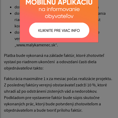
došlo k podpisu zmluvy s poskytovateľom NFP a
došlo k schváleniu postupu verejného obstarávania
riadiacim orgánom v rámci štandardnej ex – post
kontroly a
došlo ku zverejneniu zmluvy na webovej stránke
verejného obstarávateľa na internetovej adrese
„www.malykamenec.sk“.
Platba bude vykonaná na základe faktúr, ktoré zhotoviteľ
vystaví po riadnom ukončení a odovzdaní časti diela
objednávateľovi takto:
Fakturácia maximálne 1 x za mesiac počas realizácie projektu.
Z poslednej faktúry verejný obstarávateľ zadrží 10 %, ktoré
uhradí až po odstránení zistených vád a nedorobkov.
Podkladom pre vystavenie faktúr bude súpis skutočne
vykonaných prác, ktorý bude potvrdený zhotoviteľom a
objednávateľom a bude tvoriť prílohu faktúr.