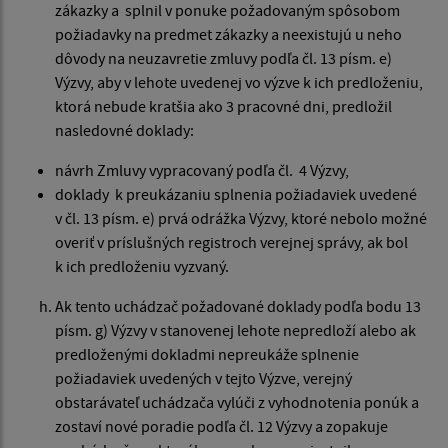
zákazky a splnil v ponuke požadovaným spôsobom
požiadavky na predmet zákazky a neexistujú u neho
dôvody na neuzavretie zmluvy podľa čl. 13 písm. e)
Výzvy, aby v lehote uvedenej vo výzve k ich predloženiu,
ktorá nebude kratšia ako 3 pracovné dni, predložil
nasledovné doklady:
návrh Zmluvy vypracovaný podľa čl. 4 Výzvy,
doklady k preukázaniu splnenia požiadaviek uvedené
v čl. 13 písm. e) prvá odrážka Výzvy, ktoré nebolo možné
overiť v príslušných registroch verejnej správy, ak bol
k ich predloženiu vyzvaný.
Ak tento uchádzač požadované doklady podľa bodu 13
písm. g) Výzvy v stanovenej lehote nepredloží alebo ak
predloženými dokladmi nepreukáže splnenie
požiadaviek uvedených v tejto Výzve, verejný
obstarávateľ uchádzača vylúči z vyhodnotenia ponúk a
zostaví nové poradie podľa čl. 12 Výzvy a zopakuje