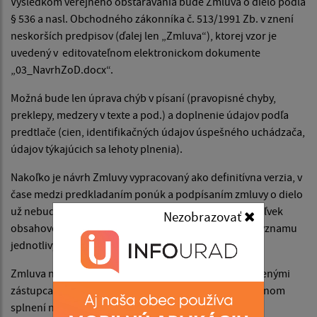
Výsledkom verejného obstarávania bude Zmluva o dielo podľa
§ 536 a nasl. Obchodného zákonníka č. 513/1991 Zb. v znení
neskorších predpisov (ďalej len „Zmluva“), ktorej vzor je
uvedený v editovateľnom elektronickom dokumente
„03_NavrhZoD.docx“.
Možná bude len úprava chýb v písaní (pravopisné chyby,
preklepy, medzery v texte a pod.) a doplnenie údajov podľa
predtlače (cien, identifikačných údajov úspešného uchádzača,
údajov týkajúcich sa lehoty plnenia).
Nakoľko je návrh Zmluvy vypracovaný ako definitívna verzia, v
čase medzi predkladaním ponúk a podpísaním zmluvy o dielo
už nebude možné na jeho obsahu a znení robiť akékoľvek
Nezobrazovať
obsahové zmeny, ktorými by mohlo dôjsť ku zmene významu
jednotlivých ustanovení Zmluvy.
Zmluva nadobúda platnosť dňom jej podpisu oprávnenými
zástupcami zmluvných strán a účinnosť po kumulatívnom
splnení nasledovných podmienok: