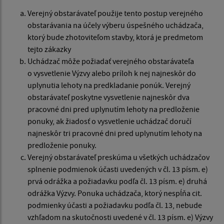
Verejný obstarávateľ použije tento postup verejného
obstarávania na účely výberu úspešného uchádzača,
ktorý bude zhotoviteľom stavby, ktorá je predmetom
tejto zákazky
Uchádzač môže požiadať verejného obstarávateľa
o vysvetlenie Výzvy alebo príloh k nej najneskôr do
uplynutia lehoty na predkladanie ponúk. Verejný
obstarávateľ poskytne vysvetlenie najneskôr dva
pracovné dni pred uplynutím lehoty na predloženie
ponuky, ak žiadosť o vysvetlenie uchádzač doručí
najneskôr tri pracovné dni pred uplynutím lehoty na
predloženie ponuky.
Verejný obstarávateľ preskúma u všetkých uchádzačov
splnenie podmienok účasti uvedených v čl. 13 písm. e)
prvá odrážka a požiadavku podľa čl. 13 písm. e) druhá
odrážka Výzvy. Ponuka uchádzača, ktorý nespĺňa cit.
podmienky účasti a požiadavku podľa čl. 13, nebude
vzhľadom na skutočnosti uvedené v čl. 13 písm. e) Výzvy