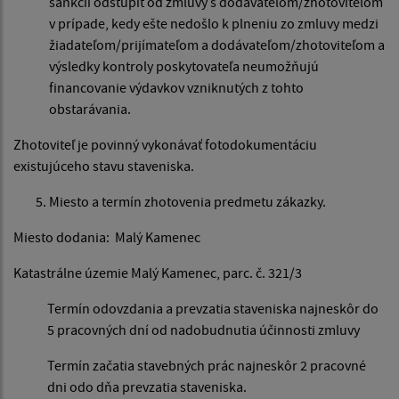
sankcií odstúpiť od zmluvy s dodávateľom/zhotoviteľom
v prípade, kedy ešte nedošlo k plneniu zo zmluvy medzi
žiadateľom/prijímateľom a dodávateľom/zhotoviteľom a
výsledky kontroly poskytovateľa neumožňujú
financovanie výdavkov vzniknutých z tohto
obstarávania.
Zhotoviteľ je povinný vykonávať fotodokumentáciu
existujúceho stavu staveniska.
Miesto a termín zhotovenia predmetu zákazky.
Miesto dodania: Malý Kamenec
Katastrálne územie Malý Kamenec, parc. č. 321/3
Termín odovzdania a prevzatia staveniska najneskôr do
5 pracovných dní od nadobudnutia účinnosti zmluvy
Termín začatia stavebných prác najneskôr 2 pracovné
dni odo dňa prevzatia staveniska.