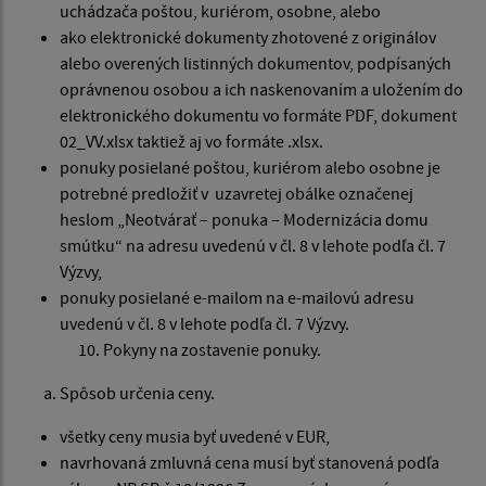
uchádzača poštou, kuriérom, osobne, alebo
ako elektronické dokumenty zhotovené z originálov
alebo overených listinných dokumentov, podpísaných
oprávnenou osobou a ich naskenovaním a uložením do
elektronického dokumentu vo formáte PDF, dokument
02_VV.xlsx taktiež aj vo formáte .xlsx.
ponuky posielané poštou, kuriérom alebo osobne je
potrebné predložiť v uzavretej obálke označenej
heslom „Neotvárať – ponuka – Modernizácia domu
smútku“ na adresu uvedenú v čl. 8 v lehote podľa čl. 7
Výzvy,
ponuky posielané e-mailom na e-mailovú adresu
uvedenú v čl. 8 v lehote podľa čl. 7 Výzvy.
Pokyny na zostavenie ponuky.
Spôsob určenia ceny.
všetky ceny musia byť uvedené v EUR,
navrhovaná zmluvná cena musí byť stanovená podľa