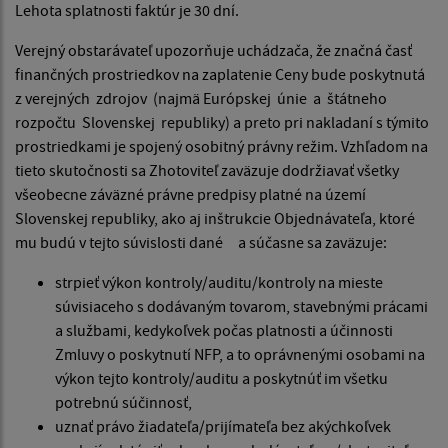
Lehota splatnosti faktúr je 30 dní.
Verejný obstarávateľ upozorňuje uchádzača, že značná časť
finančných prostriedkov na zaplatenie Ceny bude poskytnutá
z verejných zdrojov (najmä Európskej únie a štátneho
rozpočtu Slovenskej republiky) a preto pri nakladaní s týmito
prostriedkami je spojený osobitný právny režim. Vzhľadom na
tieto skutočnosti sa Zhotoviteľ zaväzuje dodržiavať všetky
všeobecne záväzné právne predpisy platné na území
Slovenskej republiky, ako aj inštrukcie Objednávateľa, ktoré
mu budú v tejto súvislosti dané a súčasne sa zaväzuje:
strpieť výkon kontroly/auditu/kontroly na mieste
súvisiaceho s dodávaným tovarom, stavebnými prácami
a službami, kedykoľvek počas platnosti a účinnosti
Zmluvy o poskytnutí NFP, a to oprávnenými osobami na
výkon tejto kontroly/auditu a poskytnúť im všetku
potrebnú súčinnosť,
uznať právo žiadateľa/prijímateľa bez akýchkoľvek