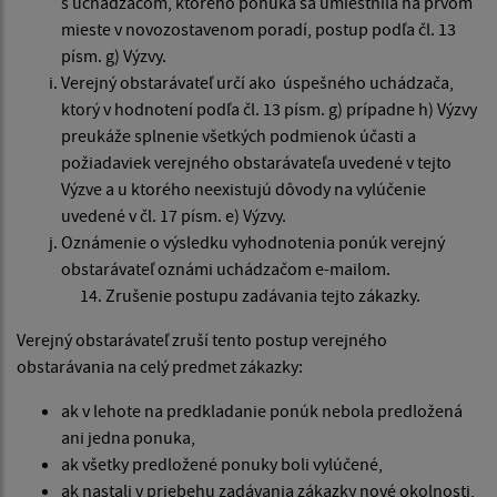
s uchádzačom, ktorého ponuka sa umiestnila na prvom
mieste v novozostavenom poradí, postup podľa čl. 13
písm. g) Výzvy.
Verejný obstarávateľ určí ako úspešného uchádzača,
ktorý v hodnotení podľa čl. 13 písm. g) prípadne h) Výzvy
preukáže splnenie všetkých podmienok účasti a
požiadaviek verejného obstarávateľa uvedené v tejto
Výzve a u ktorého neexistujú dôvody na vylúčenie
uvedené v čl. 17 písm. e) Výzvy.
Oznámenie o výsledku vyhodnotenia ponúk verejný
obstarávateľ oznámi uchádzačom e-mailom.
Zrušenie postupu zadávania tejto zákazky.
Verejný obstarávateľ zruší tento postup verejného
obstarávania na celý predmet zákazky:
ak v lehote na predkladanie ponúk nebola predložená
ani jedna ponuka,
ak všetky predložené ponuky boli vylúčené,
ak nastali v priebehu zadávania zákazky nové okolnosti,