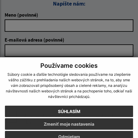
Napíšte nám:
Meno (povinné)
E-mailová adresa (povinné)
Text vašej správy (povinné)
Používame cookies
Súbory cookie a ďalšie technológie sledovania používame na zlepšenie
vášho zážitku z prehliadania našich webových stránok, na to, aby sme
vám zobrazovali prispôsobený obsah a cielené reklamy, na analýzu
návštevnosti našich webových stránok a na pochopenie toho, odkiaľ naši
návštevníci prichádzajú.
SÚHLASÍM
Oboznámil som sa so
spracúvaním osobných
údajov
Zmeniť moje nastavenia
Google reCaptcha Response
Odmietam