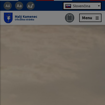
Jazyk
Slovenčina
Malý Kamenec
Menu
Oficiálna stránka