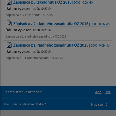
Zápisnica z 3. zasadnutia OZ 2015
| DOC | 0.05 Mb
Dátum vyvesenia:
08.10.2019
Zápisnica z 3. zasadnutia OZ 2015
Zápisnica z 2. riadneho zasadnutia OZ 2015
| DOC | 0.06 Mb
Dátum vyvesenia:
08.10.2019
Zápisnica z 2. riadneho zasadnutia OZ 2015
Zápisnica z 1. riadneho zasadnutia OZ 2015
| DOC | 0.09 Mb
Dátum vyvesenia:
08.10.2019
Zápisnica z 1. riadneho zasadnutia OZ 2015
Je táto stránka užitočná?
Áno
Nie
Boli tieto 
Boli 
Našli ste na stránke chybu?
Napíšte nám