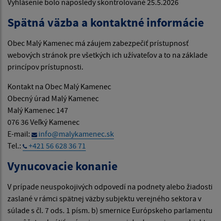
Vyhlásenie bolo naposledy skontrolované 25.5.2026
Spätná väzba a kontaktné informácie
Obec Malý Kamenec má záujem zabezpečiť prístupnosť
webových stránok pre všetkých ich užívateľov a to na základe
princípov prístupnosti.
Kontakt na Obec Malý Kamenec
Obecný úrad Malý Kamenec
Malý Kamenec 147
076 36 Veľký Kamenec
E-mail:
info@malykamenec.sk
Tel.:
+421 56 628 36 71
Vynucovacie konanie
V prípade neuspokojivých odpovedí na podnety alebo žiadosti
zaslané v rámci spätnej väzby subjektu verejného sektora v
súlade s čl. 7 ods. 1 písm. b) smernice Európskeho parlamentu