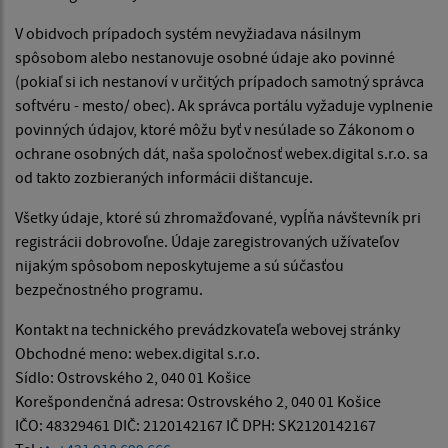
V obidvoch prípadoch systém nevyžiadava násilnym
spôsobom alebo nestanovuje osobné údaje ako povinné
(pokiaľ si ich nestanoví v určitých prípadoch samotný správca
softvéru - mesto/ obec). Ak správca portálu vyžaduje vyplnenie
povinných údajov, ktoré môžu byť v nesúlade so Zákonom o
ochrane osobných dát, naša spoločnosť webex.digital s.r.o. sa
od takto zozbieraných informácii dištancuje.
Všetky údaje, ktoré sú zhromažďované, vypĺňa návštevník pri
registrácii dobrovoľne. Údaje zaregistrovaných užívateľov
nijakým spôsobom neposkytujeme a sú súčasťou
bezpečnostného programu.
Kontakt na technického prevádzkovateľa webovej stránky
Obchodné meno: webex.digital s.r.o.
Sídlo: Ostrovského 2, 040 01 Košice
Korešpondenčná adresa: Ostrovského 2, 040 01 Košice
IČO: 48329461 DIČ: 2120142167 IČ DPH: SK2120142167