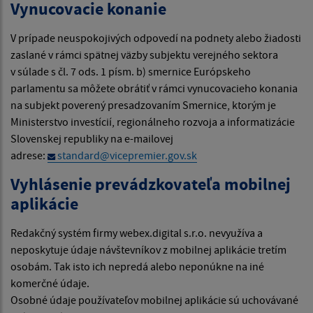
Vynucovacie konanie
V prípade neuspokojivých odpovedí na podnety alebo žiadosti
zaslané v rámci spätnej väzby subjektu verejného sektora
v súlade s čl. 7 ods. 1 písm. b) smernice Európskeho
parlamentu sa môžete obrátiť v rámci vynucovacieho konania
na subjekt poverený presadzovaním Smernice, ktorým je
Ministerstvo investícií, regionálneho rozvoja a informatizácie
Slovenskej republiky na e-mailovej
adrese:
standard@vicepremier.gov.sk
Vyhlásenie prevádzkovateľa mobilnej
aplikácie
Redakčný systém firmy webex.digital s.r.o. nevyužíva a
neposkytuje údaje návštevníkov z mobilnej aplikácie tretím
osobám. Tak isto ich nepredá alebo neponúkne na iné
komerčné údaje.
Osobné údaje používateľov mobilnej aplikácie sú uchovávané