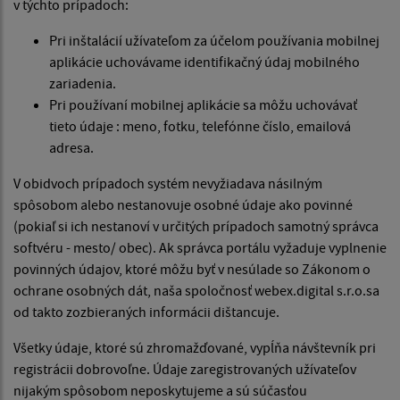
v týchto prípadoch:
Pri inštalácií užívateľom za účelom používania mobilnej
aplikácie uchovávame identifikačný údaj mobilného
zariadenia.
Pri používaní mobilnej aplikácie sa môžu uchovávať
tieto údaje : meno, fotku, telefónne číslo, emailová
adresa.
V obidvoch prípadoch systém nevyžiadava násilným
spôsobom alebo nestanovuje osobné údaje ako povinné
(pokiaľ si ich nestanoví v určitých prípadoch samotný správca
softvéru - mesto/ obec). Ak správca portálu vyžaduje vyplnenie
povinných údajov, ktoré môžu byť v nesúlade so Zákonom o
ochrane osobných dát, naša spoločnosť webex.digital s.r.o.sa
od takto zozbieraných informácii dištancuje.
Všetky údaje, ktoré sú zhromažďované, vypĺňa návštevník pri
registrácii dobrovoľne. Údaje zaregistrovaných užívateľov
nijakým spôsobom neposkytujeme a sú súčasťou