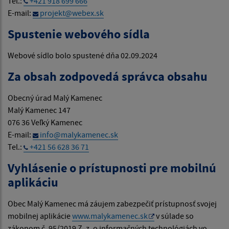
Tel.:
+421 918 699 666
E-mail:
projekt@webex.sk
Spustenie webového sídla
Webové sídlo bolo spustené dňa 02.09.2024
Za obsah zodpovedá správca obsahu
Obecný úrad Malý Kamenec
Malý Kamenec 147
076 36 Veľký Kamenec
E-mail:
info@malykamenec.sk
Tel.:
+421 56 628 36 71
Vyhlásenie o prístupnosti pre mobilnú
aplikáciu
Obec Malý Kamenec má záujem zabezpečiť prístupnosť svojej
mobilnej aplikácie
www.malykamenec.sk
v súlade so
zákonom č. 95/2019 Z. z. o informačných technológiách vo