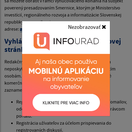
sa môžete obrátiť v rámci vynucovacieho konania na subjekt
poverený presadzovaním Smernice, ktorým je Ministerstvo
investícií, regionálneho rozvoja a informatizácie Slovenskej
republiky na e-mailovej
Nezobrazovať
adrese:
standard@vicepremier.gov.sk
Vyhlásenie prevádzkovateľa webovej
stránky
Redakčný systém firmy webex.digital s.r.o. nevyužíva a
neposkytuje údaje návštevníkov z webového sídla tretím
osobám. Tak isto ich nepredá alebo neponúkne na iné
komerčné údaje.Osobné údaje návštevníkov webu sú
zaznamenávané v týchto prípadoch:
Registrácia úžívateľov za účelom odoberania infomailov,
odosielaných zo systému webex.digital, s.r.o. správcom
portálu.
Registrácia užívateľov za účelom prispievania do
registrovaných diskusií.