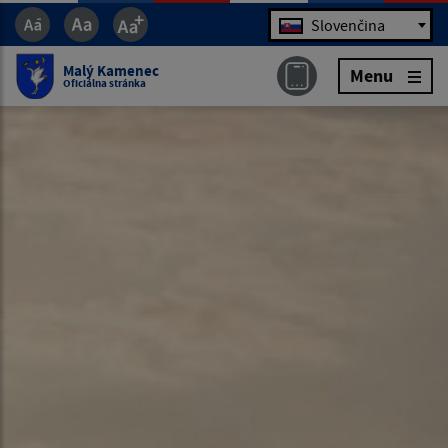
Jazyk
Slovenčina
Malý Kamenec
Menu
Oficiálna stránka