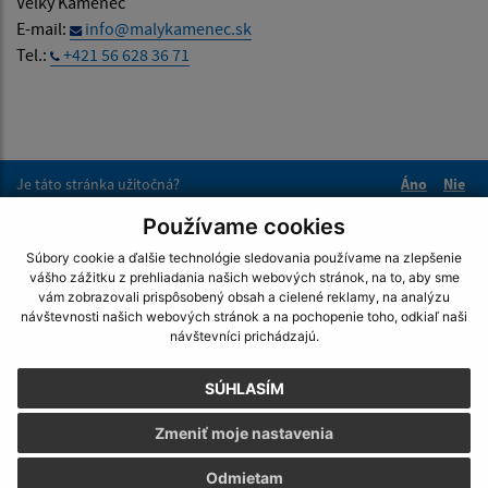
Veľký Kamenec
E-mail:
info@malykamenec.sk
Tel.:
+421 56 628 36 71
Je táto stránka užitočná?
Áno
Nie
Boli tieto 
Boli 
Používame cookies
Našli ste na stránke chybu?
Napíšte nám
Súbory cookie a ďalšie technológie sledovania používame na zlepšenie
vášho zážitku z prehliadania našich webových stránok, na to, aby sme
Napíšte nám:
vám zobrazovali prispôsobený obsah a cielené reklamy, na analýzu
návštevnosti našich webových stránok a na pochopenie toho, odkiaľ naši
Meno (povinné)
návštevníci prichádzajú.
SÚHLASÍM
E-mailová adresa (povinné)
Zmeniť moje nastavenia
Odmietam