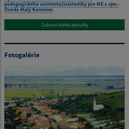
pedagogického asistenta/asistentky pre MŠ s vjm.-
Óvoda Malý Kamenec
Zobraziť všetky aktuality
Fotogalérie