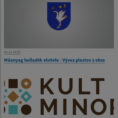
04.12.2025
Műanyag hulladék elvitele - Vývoz plastov z obce