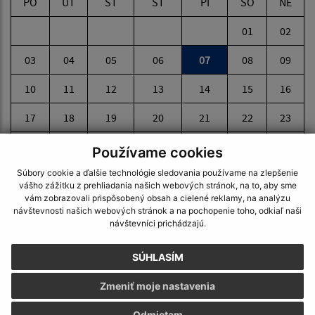
PO
UT
ST
ŠT
PI
SO
NE
01
02
03
04
05
06
07
08
09
10
11
12
13
14
15
16
17
18
19
20
21
22
23
24
25
26
27
28
29
30
Používame cookies
Súbory cookie a ďalšie technológie sledovania používame na zlepšenie
31
vášho zážitku z prehliadania našich webových stránok, na to, aby sme
vám zobrazovali prispôsobený obsah a cielené reklamy, na analýzu
Piatok, 7. august 2026
návštevnosti našich webových stránok a na pochopenie toho, odkiaľ naši
návštevníci prichádzajú.
Meniny má Štefánia
SÚHLASÍM
POČASIE
Zmeniť moje nastavenia
Odmietam