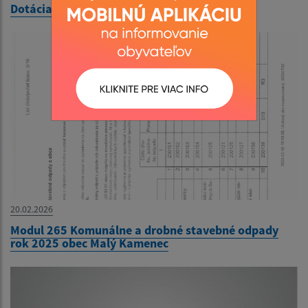
Dotácia Od MFSR
20.02.2026
Modul 265 Komunálne a drobné stavebné odpady
rok 2025 obec Malý Kamenec