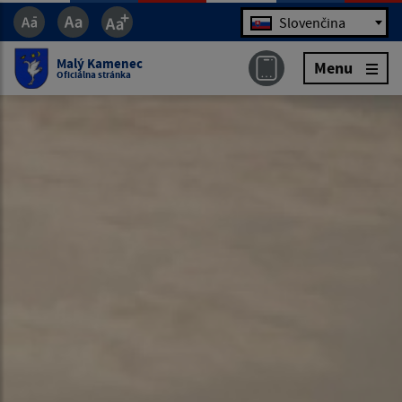
Jazyk
Slovenčina
Malý Kamenec
Menu
Oficiálna stránka