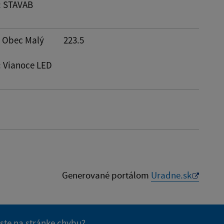
: STAVAB
: Obec Malý
223.5
: Vianoce LED
Generované portálom
Uradne.sk
 ste na stránke chybu?