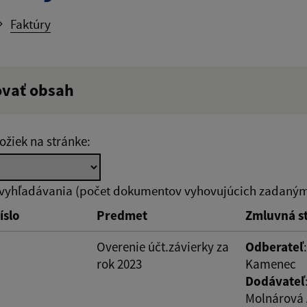
Faktúry
ovať obsah
ý výraz:
Hľadať v:
ožiek na stránke:
zverejnenia do:
Suma od:
 vyhľadávania (počet dokumentov vyhovujúcich zadaným 
íslo
Predmet
Zmluvná s
ovať
Overenie účt.závierky za
Odberateľ
rok 2023
Kamenec
Dodávateľ
Molnárová 