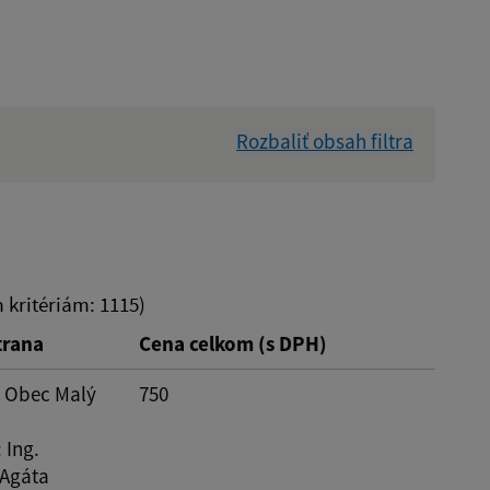
Rozbaliť obsah filtra
Dátum zverejnenia od:
Suma do:
kritériám: 1115)
trana
Cena celkom (s DPH)
Reset
: Obec Malý
750
: Ing.
Agáta