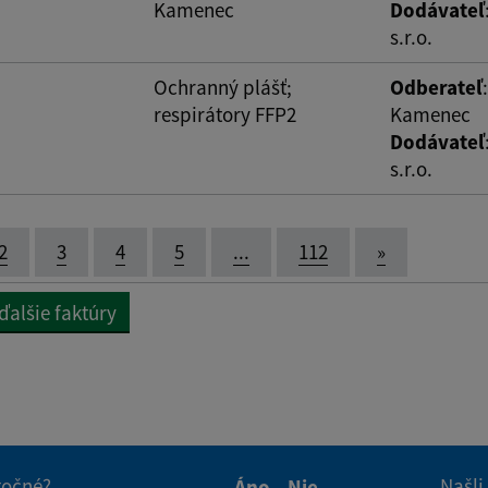
Kamenec
Dodávateľ
s.r.o.
Ochranný plášť;
Odberateľ
respirátory FFP2
Kamenec
Dodávateľ
s.r.o.
2
3
4
5
...
112
»
ďalšie faktúry
itočné?
Našli
Áno
Nie