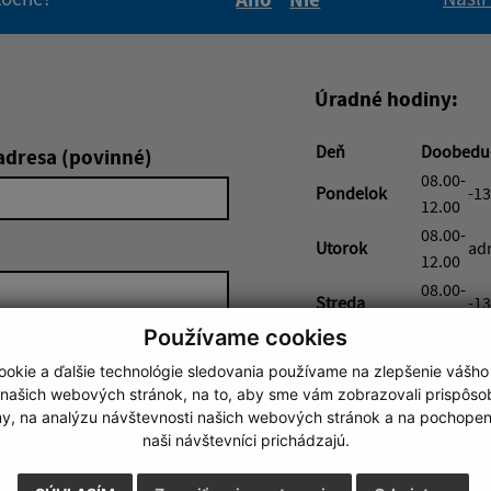
Boli tieto informácie pre 
Boli tieto informáci
Úradné hodiny:
Deň
Doobedu
adresa (povinné)
08.00-
Pondelok
-13
12.00
08.00-
Utorok
ad
12.00
08.00-
Streda
-13
12.00
Používame cookies
08.00-
Štvrtok
ad
12.00
okie a ďalšie technológie sledovania používame na zlepšenie vášho
 našich webových stránok, na to, aby sme vám zobrazovali prispôs
08.00-
Piatok
ad
my, na analýzu návštevnosti našich webových stránok a na pochopeni
12.00
naši návštevníci prichádzajú.
Google reCaptcha Response
Odoslať správu