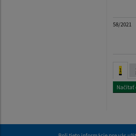
58/2021
1
Načítať 
Boli tieto informácie pre vás už