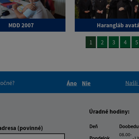
MDD 2007
Harangláb avat
1
2
3
4
5
itočné?
Našli
Áno
Nie
Boli tieto informácie pre 
Boli tieto informáci
Úradné hodiny:
Deň
Doobedu
adresa (povinné)
08.00-
Pondelok
-13