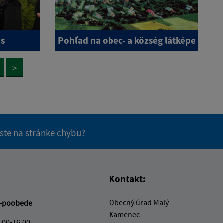
ás
Pohľad na obec- a község látképe
>
 ste na stránke chybu?
vás užitočné?
e pre vás užitočné?
Kontakt:
Obecný úrad Malý
-poobede
Kamenec
.00-16.00