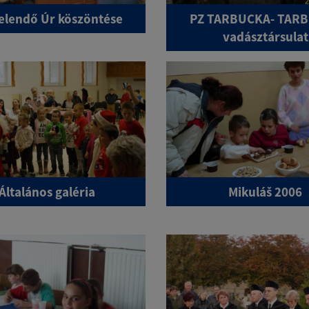
telendő Úr köszöntése
PZ TARBUCKA- TAR
vadásztársulat
Általános galéria
Mikuláš 2006