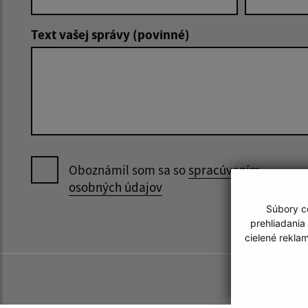
Text vašej správy (povinné)
Oboznámil som sa so
spracúvaním
osobných údajov
Súbory co
prehliadania
cielené rekla