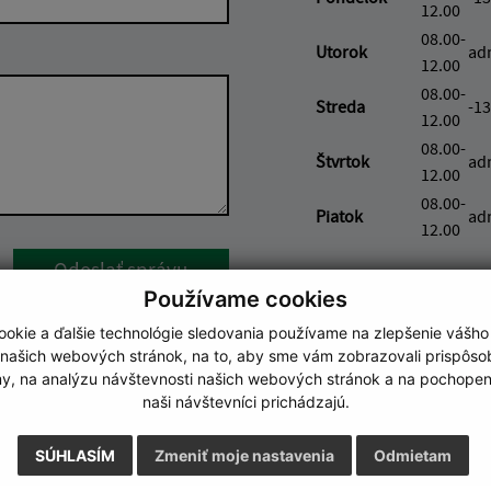
12.00
08.00-
Utorok
ad
12.00
08.00-
Streda
-13
12.00
08.00-
Štvrtok
ad
12.00
08.00-
Piatok
ad
12.00
Google reCaptcha Response
Odoslať správu
Používame cookies
okie a ďalšie technológie sledovania používame na zlepšenie vášho
 našich webových stránok, na to, aby sme vám zobrazovali prispôs
my, na analýzu návštevnosti našich webových stránok a na pochopeni
naši návštevníci prichádzajú.
SÚHLASÍM
Zmeniť moje nastavenia
Odmietam