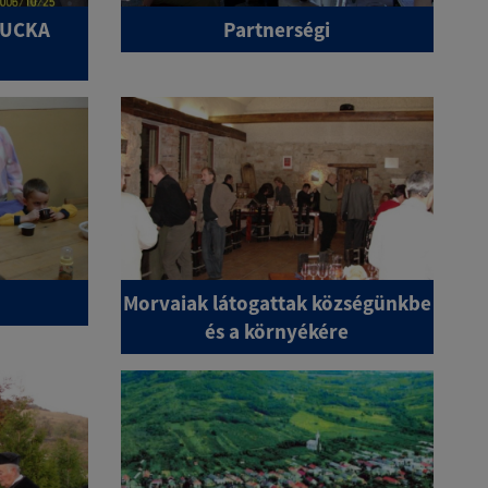
BUCKA
Partnerségi
Morvaiak látogattak községünkbe
és a környékére