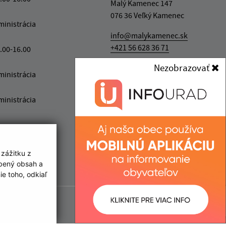
Malý Kamenec 147
076 36 Veľký Kamenec
ministrácia
info@malykamenec.sk
+421 56 628 36 71
.00-16.00
Nezobrazovať
IČO: 00331732
ministrácia
ministrácia
 zážitku z
obený obsah a
e toho, odkiaľ