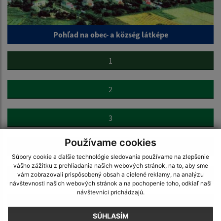
Pohľad na obec- a község látképe
1
2
3
Používame cookies
4
Súbory cookie a ďalšie technológie sledovania používame na zlepšenie
vášho zážitku z prehliadania našich webových stránok, na to, aby sme
5
vám zobrazovali prispôsobený obsah a cielené reklamy, na analýzu
návštevnosti našich webových stránok a na pochopenie toho, odkiaľ naši
návštevníci prichádzajú.
>
SÚHLASÍM