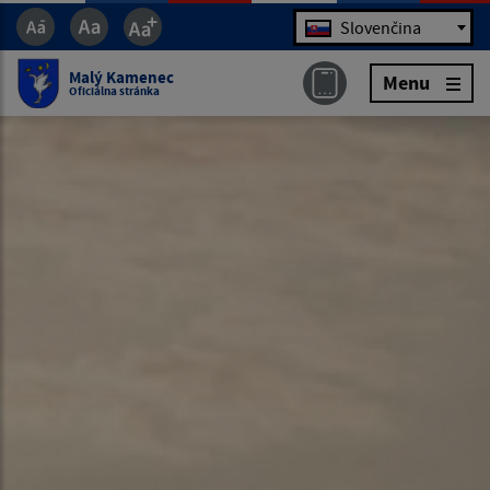
Jazyk
Slovenčina
Malý Kamenec
Menu
Oficiálna stránka