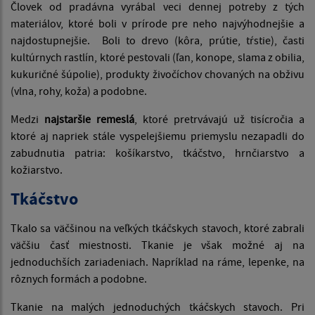
Človek od pradávna vyrábal veci dennej potreby z tých
materiálov, ktoré boli v prírode pre neho najvýhodnejšie a
najdostupnejšie. Boli to drevo (kôra, prútie, tŕstie), časti
kultúrnych rastlín, ktoré pestovali (ľan, konope, slama z obilia,
kukuričné šúpolie), produkty živočíchov chovaných na obživu
(vlna, rohy, koža) a podobne.
Medzi
najstaršie remeslá
, ktoré pretrvávajú už tisícročia a
ktoré aj napriek stále vyspelejšiemu priemyslu nezapadli do
zabudnutia patria: košíkarstvo, tkáčstvo, hrnčiarstvo a
kožiarstvo.
Tkáčstvo
Tkalo sa väčšinou na veľkých tkáčskych stavoch, ktoré zabrali
väčšiu časť miestnosti. Tkanie je však možné aj na
jednoduchších zariadeniach. Napríklad na ráme, lepenke, na
rôznych formách a podobne.
Tkanie na malých jednoduchých tkáčskych stavoch. Pri