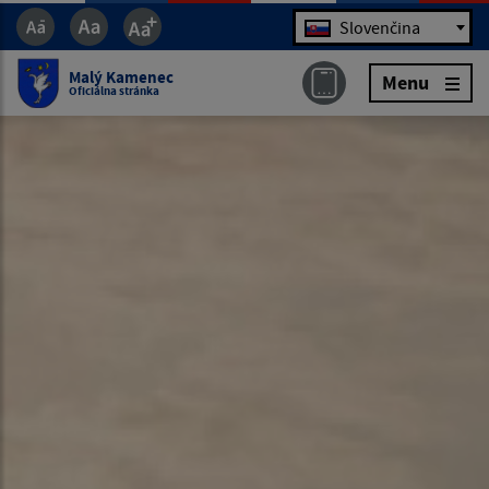
Jazyk
Slovenčina
Malý Kamenec
Menu
Oficiálna stránka