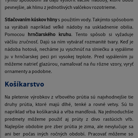
pevnejšie, ak hlinu z jednotlivých valčekov rozotrieme.
Stlačovaním kúskov hliny
s použitím vody. Takýmto spôsobom
sa vyrábali napríklad veľké nádoby na uskladnenie obilia.
Pomocou
hrnčiarského kruhu
. Tento spôsob si vyžaduje
väčšiu zručnosť. Dajú sa ním vytvárať rozmanité tvary. Keď je
nádoba hotová, necháme ju vyschnúť na slniečku a vypálime
ju v hrnčiarskej peci pri vysokej teplote. Pred vypálením ju
môžeme natrieť glazúrou, namaľovať na ňu rôzne vzory, vyryť
ornamenty a podobne.
Košíkarstvo
Na pletenie výrobkov z vŕbového prútia sú najvhodnejšie tie
druhy prútia, ktoré majú dlhé, tenké a rovné vetvy. Sú to
napríklad vŕba košíkarská a vŕba mandľová. Na jednoduchšie
predmety môžeme použiť aj prúty z divo rastúcich vŕb.
Najlepšie obdobie pre zber prútia je zima, ale nevylučuje sa
ani ber počas iných ročných období. Pracovať môžeme so