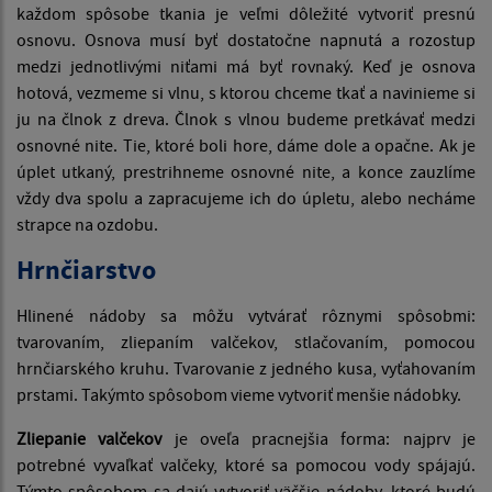
každom spôsobe tkania je veľmi dôležité vytvoriť presnú
osnovu. Osnova musí byť dostatočne napnutá a rozostup
medzi jednotlivými niťami má byť rovnaký. Keď je osnova
hotová, vezmeme si vlnu, s ktorou chceme tkať a navinieme si
ju na člnok z dreva. Člnok s vlnou budeme pretkávať medzi
osnovné nite. Tie, ktoré boli hore, dáme dole a opačne. Ak je
úplet utkaný, prestrihneme osnovné nite, a konce zauzlíme
vždy dva spolu a zapracujeme ich do úpletu, alebo necháme
strapce na ozdobu.
Hrnčiarstvo
Hlinené nádoby sa môžu vytvárať rôznymi spôsobmi:
tvarovaním, zliepaním valčekov, stlačovaním, pomocou
hrnčiarského kruhu. Tvarovanie z jedného kusa, vyťahovaním
prstami. Takýmto spôsobom vieme vytvoriť menšie nádobky.
Zliepanie valčekov
je oveľa pracnejšia forma: najprv je
potrebné vyvaľkať valčeky, ktoré sa pomocou vody spájajú.
Týmto spôsobom sa dajú vytvoriť väčšie nádoby, ktoré budú