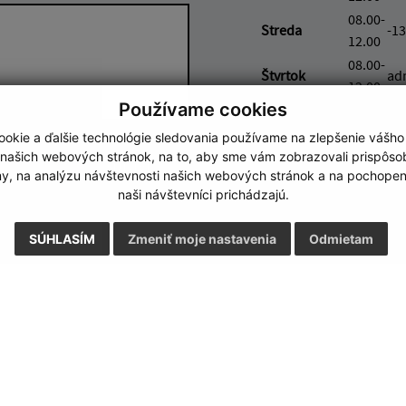
08.00-
Streda
-13
12.00
08.00-
Štvrtok
ad
12.00
Používame cookies
08.00-
Piatok
ad
12.00
okie a ďalšie technológie sledovania používame na zlepšenie vášho
Google reCaptcha Response
 našich webových stránok, na to, aby sme vám zobrazovali prispôs
Odoslať správu
my, na analýzu návštevnosti našich webových stránok a na pochopeni
naši návštevníci prichádzajú.
SÚHLASÍM
Zmeniť moje nastavenia
Odmietam