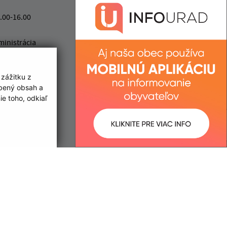
info@malykamenec.sk
+421 56 628 36 71
.00-16.00
IČO: 00331732
ministrácia
ministrácia
 zážitku z
obený obsah a
e toho, odkiaľ