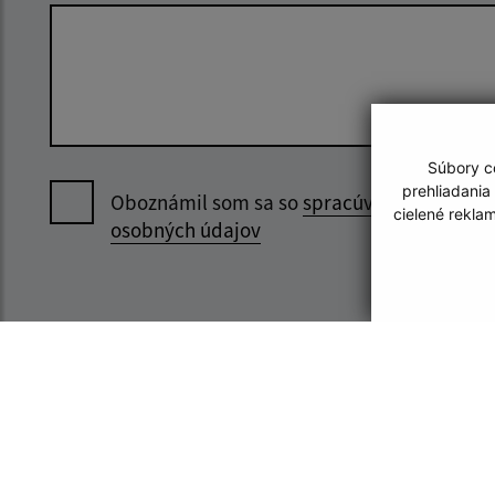
Súbory co
prehliadania
Oboznámil som sa so
spracúvaním
cielené rekla
osobných údajov