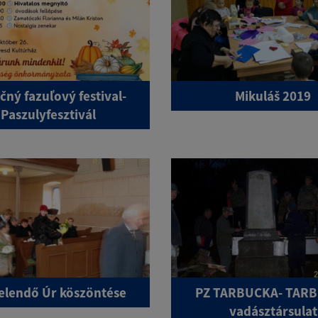
čný fazuľový festival-
Mikuláš 2019
Paszulyfesztivál
telendő Úr köszöntése
PZ TARBUCKA- TAR
vadásztársulat