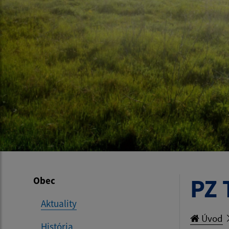
PZ 
Obec
Aktuality
Úvod
História