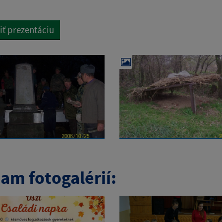
iť prezentáciu
am fotogalérií: