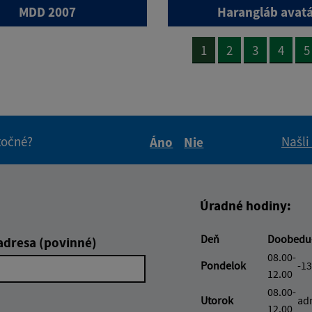
MDD 2007
Harangláb avat
1
2
3
4
5
itočné?
Našli
Áno
Nie
Boli tieto informácie pre 
Boli tieto informáci
Úradné hodiny:
Deň
Doobedu
adresa (povinné)
08.00-
Pondelok
-13
12.00
08.00-
Utorok
ad
12.00