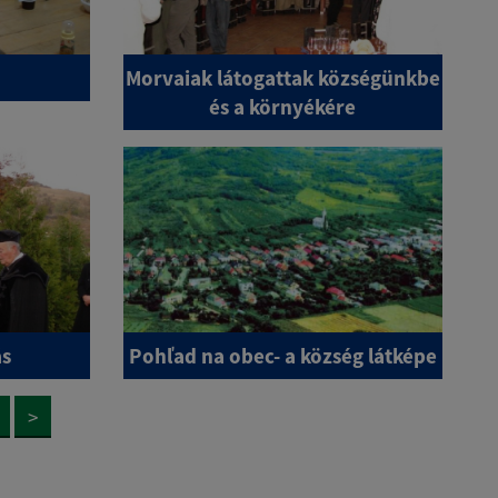
Morvaiak látogattak községünkbe
és a környékére
ás
Pohľad na obec- a község látképe
>