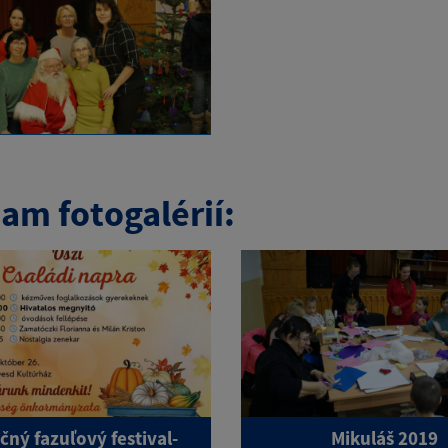
am fotogalérií:
čný fazuľový festival-
Mikuláš 2019