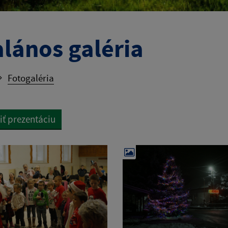
alános galéria
Fotogaléria
iť prezentáciu