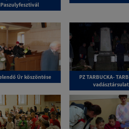
Paszulyfesztivál
telendő Úr köszöntése
PZ TARBUCKA- TAR
vadásztársulat