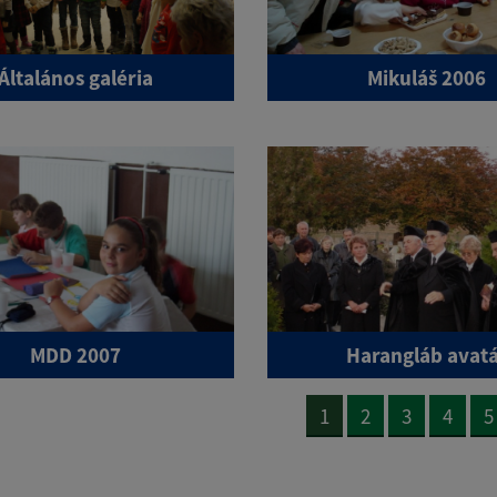
Általános galéria
Mikuláš 2006
MDD 2007
Harangláb avat
1
2
3
4
5