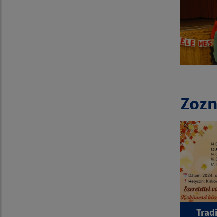
Zozn
Tradi