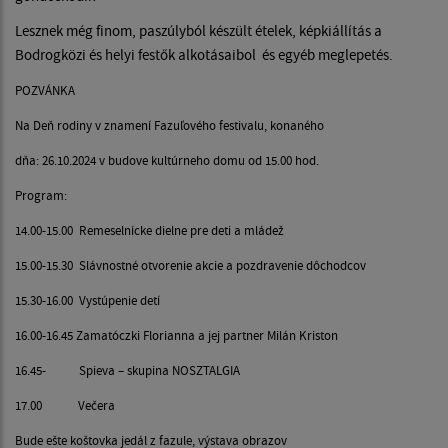
Lesznek még finom, paszúlyból készült ételek, képkiállítás a
Bodrogközi és helyi festők alkotásaibol és egyéb meglepetés.
POZVÁNKA
Na Deň rodiny v znamení Fazuľového festivalu, konaného
dňa: 26.10.2024 v budove kultúrneho domu od 15.00 hod.
Program:
14.00-15.00 Remeselnícke dielne pre deti a mládež
15.00-15.30 Slávnostné otvorenie akcie a pozdravenie dôchodcov
15.30-16.00 Vystúpenie detí
16.00-16.45 Zamatóczki Florianna a jej partner Milán Kriston
16.45- Spieva – skupina NOSZTALGIA
17.00 Večera
Bude ešte koštovka jedál z fazule, výstava obrazov