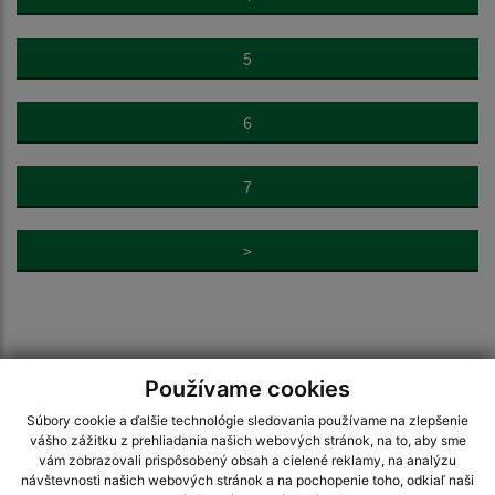
5
6
7
>
Používame cookies
Je táto stránka užitočná?
Áno
Nie
Boli tieto 
Boli 
Súbory cookie a ďalšie technológie sledovania používame na zlepšenie
vášho zážitku z prehliadania našich webových stránok, na to, aby sme
Našli ste na stránke chybu?
Napíšte nám
vám zobrazovali prispôsobený obsah a cielené reklamy, na analýzu
návštevnosti našich webových stránok a na pochopenie toho, odkiaľ naši