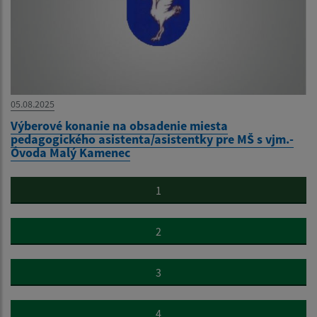
05.08.2025
Výberové konanie na obsadenie miesta
pedagogického asistenta/asistentky pre MŠ s vjm.-
Óvoda Malý Kamenec
1
2
3
4