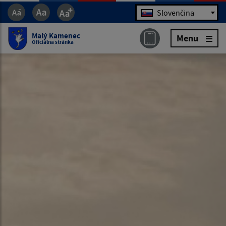
Jazyk
Slovenčina
Malý Kamenec
Menu
Oficiálna stránka