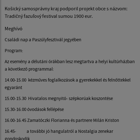
Košický samosprávny kraj podporil projekt obce s názvom:
Tradičný fazuľový festival sumou 1900 eur.
Meghívó
Családi nap a Paszúlyfesztivál jegyében
Program:
Az esemény a délutáni órákban lesz megtartva a helyi kultúrházban
a következő programmal:
14.00-15.00 kézműves foglalkozások a gyerekekkel és felnőttekkel
egyaránt
15.00-15.30 Hivatalos megnyitó- szépkorúak koszontése
15.30-16.00 óvodások fellépése
16.00-16.45 Zamatóczki Florianna és partnere Milán Kriston
16.45- a további jó hangulatról a Nostalgia zenekar
gondoskodik