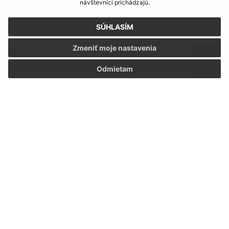
návštevníci prichádzajú.
Napíšte nám:
Meno (povinné)
SÚHLASÍM
Zmeniť moje nastavenia
E-mailová adresa (povinné)
Odmietam
Text vašej správy (povinné)
Oboznámil som sa so
spracúvaním osobných
údajov
Google reCaptcha Response