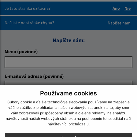
Je táto stránka užitočná?
Áno
Nie
Boli tieto 
Boli 
Našli ste na stránke chybu?
Napíšte nám
Napíšte nám:
Meno (povinné)
E-mailová adresa (povinné)
Používame cookies
Text vašej správy (povinné)
Súbory cookie a ďalšie technológie sledovania používame na zlepšenie
vášho zážitku z prehliadania našich webových stránok, na to, aby sme
vám zobrazovali prispôsobený obsah a cielené reklamy, na analýzu
návštevnosti našich webových stránok a na pochopenie toho, odkiaľ naši
návštevníci prichádzajú.