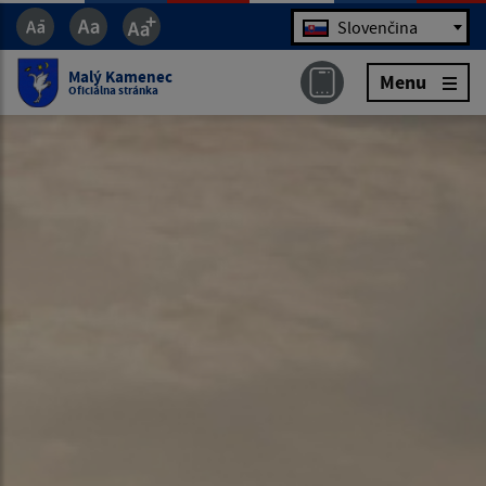
Jazyk
Slovenčina
Malý Kamenec
Menu
Oficiálna stránka