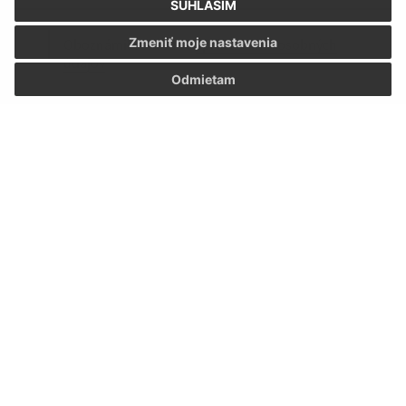
SÚHLASÍM
Zmeniť moje nastavenia
Oboznámil som sa so
spracúvaním osobných
údajov
Odmietam
Google reCaptcha Response
Odoslať správu
Úradné hodiny:
Deň
Doobedu-poobede
08.00-
Pondelok
-13.00-16.00
12.00
08.00-
Utorok
administrácia
12.00
08.00-
Streda
-13.00-16.00
12.00
08.00-
Štvrtok
administrácia