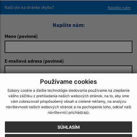
Našli ste na stránke chybu?
Napíšte nám
Napíšte nám:
Meno (povinné)
E-mailová adresa (povinné)
Používame cookies
Text vašej správy (povinné)
Súbory cookie a ďalšie technológie sledovania používame na zlepšenie
vášho zážitku z prehliadania našich webových stránok, na to, aby sme
vám zobrazovali prispôsobený obsah a cielené reklamy, na analýzu
návštevnosti našich webových stránok a na pochopenie toho, odkiaľ naši
návštevníci prichádzajú.
SÚHLASÍM
Oboznámil som sa so
spracúvaním osobných