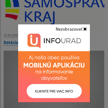
Nezobrazovať
25.06.2026
Dotácia od KSK- Kassa Megye támogatása