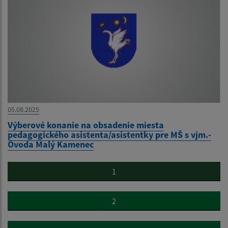
05.08.2025
Výberové konanie na obsadenie miesta
pedagogického asistenta/asistentky pre MŠ s vjm.-
Óvoda Malý Kamenec
1
2