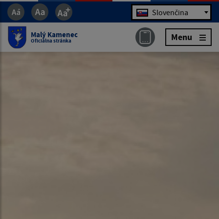
Jazyk
Slovenčina
Malý Kamenec
Menu
Oficiálna stránka