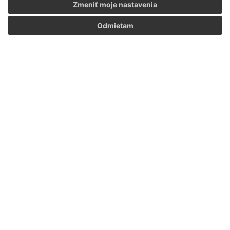
Zmeniť moje nastavenia
údajov
Odmietam
Google reCaptcha Response
Odoslať správu
Úradné hodiny:
Deň
Doobedu-poobede
08.00-
Pondelok
-13.00-16.00
12.00
08.00-
Utorok
administrácia
12.00
08.00-
Streda
-13.00-16.00
12.00
08.00-
Štvrtok
administrácia
12.00
08.00-