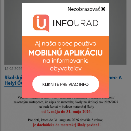
Nezobrazovať
15.05.2026
Školský poriadok Materskej školy Malý Kamenec- A
Helyi Óvoda iskolai rendje