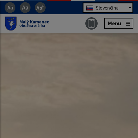
Jazyk
Slovenčina
Malý Kamenec
Menu
Oficiálna stránka