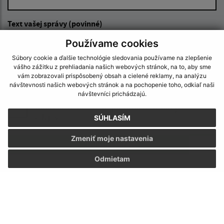
Text vašej správy (povinné)
Používame cookies
Súbory cookie a ďalšie technológie sledovania používame na zlepšenie
vášho zážitku z prehliadania našich webových stránok, na to, aby sme
vám zobrazovali prispôsobený obsah a cielené reklamy, na analýzu
návštevnosti našich webových stránok a na pochopenie toho, odkiaľ naši
návštevníci prichádzajú.
Oboznámil som sa so
spracúvaním osobných
údajov
SÚHLASÍM
Zmeniť moje nastavenia
Google reCaptcha Response
Odoslať správu
Odmietam
Úradné hodiny:
Deň
Doobedu-poobede