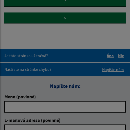
7
>
Je táto stránka užitočná?
Áno
Nie
Boli tieto 
Boli 
Našli ste na stránke chybu?
Napíšte nám
Napíšte nám:
Meno (povinné)
E-mailová adresa (povinné)