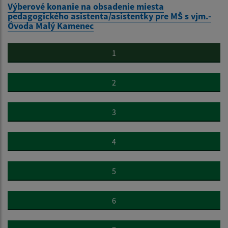
Výberové konanie na obsadenie miesta
pedagogického asistenta/asistentky pre MŠ s vjm.-
Óvoda Malý Kamenec
1
2
3
4
5
6