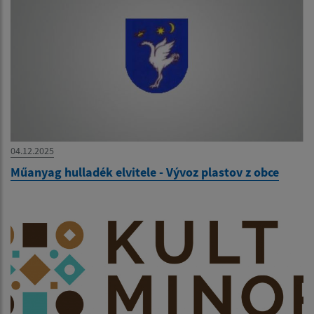
04.12.2025
Műanyag hulladék elvitele - Vývoz plastov z obce