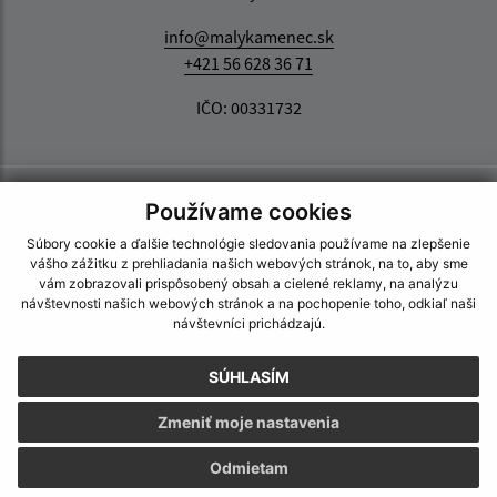
info@malykamenec.sk
+421 56 628 36 71
IČO: 00331732
Používame cookies
Súbory cookie a ďalšie technológie sledovania používame na zlepšenie
vášho zážitku z prehliadania našich webových stránok, na to, aby sme
vám zobrazovali prispôsobený obsah a cielené reklamy, na analýzu
návštevnosti našich webových stránok a na pochopenie toho, odkiaľ naši
návštevníci prichádzajú.
SÚHLASÍM
Zmeniť moje nastavenia
Odmietam