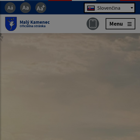
Jazyk
Slovenčina
Malý Kamenec
Menu
Oficiálna stránka