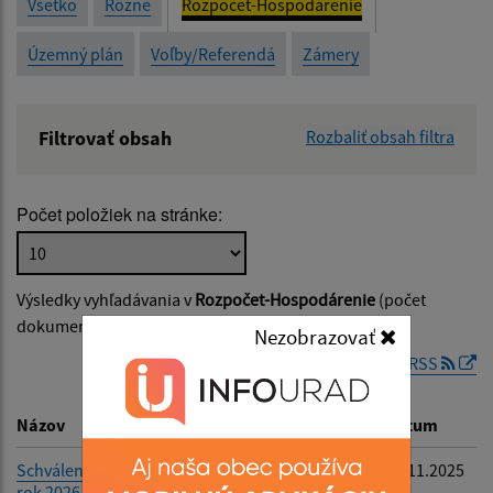
Všetko
Rôzne
Rozpočet-Hospodárenie
Územný plán
Voľby/Referendá
Zámery
Filtrovať obsah
Rozbaliť obsah filtra
Názov:
Počet položiek na stránke:
Popis:
Výsledky vyhľadávania v
Rozpočet-Hospodárenie
(počet
Dátum zverejnenia od:
dokumentov vyhovujúcich zadaným kritériám: 2)
Nezobrazovať
RSS
Dátum zverejnenia do:
Názov
Popis
Dátum
Schválený rozpočet na
-
20.11.2025
rok 2026 výdavková časť