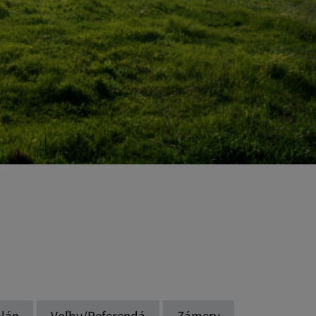
lán
Voľby/Referendá
Zámery