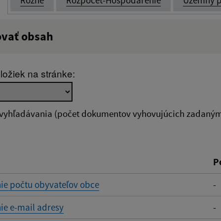
ovať obsah
:
Popis:
ložiek na stránke:
zverejnenia do:
 vyhľadávania (počet dokumentov vyhovujúcich zadaným 
ovať
P
ie počtu obyvateľov obce
-
ie e-mail adresy
-