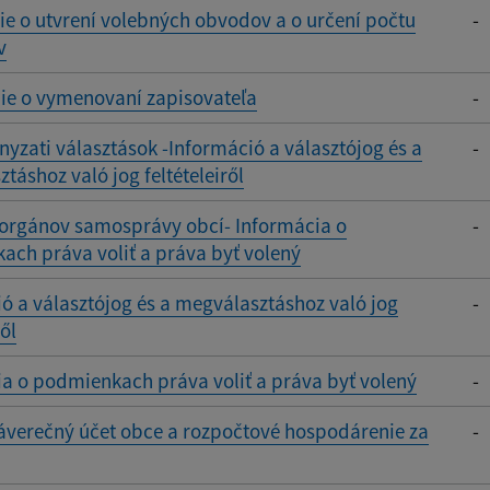
 o utvrení volebných obvodov a o určení počtu
-
v
e o vymenovaní zapisovateľa
-
zati választások -Információ a választójog és a
-
táshoz való jog feltételeiről
 orgánov samosprávy obcí- Informácia o
-
ch práva voliť a práva byť volený
ó a választójog és a megválasztáshoz való jog
-
ről
a o podmienkach práva voliť a práva byť volený
-
áverečný účet obce a rozpočtové hospodárenie za
-