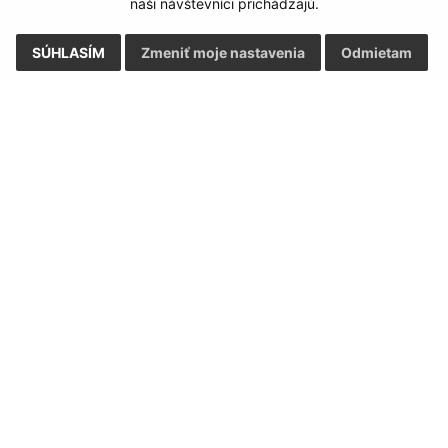
naši návštevníci prichádzajú.
SÚHLASÍM
Zmeniť moje nastavenia
Odmietam
Rýchle odkazy:
Aktualiz
nku
Aktuality
04.08.2026 