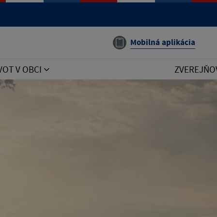
Mobilná aplikácia
VOT V OBCI
ZVEREJŇO