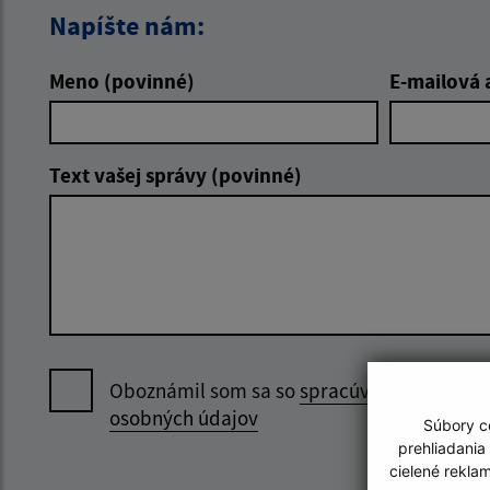
Napíšte nám:
Meno (povinné)
E-mailová 
Text vašej správy (povinné)
Oboznámil som sa so
spracúvaním
osobných údajov
Súbory co
prehliadania
cielené rekla