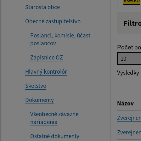
Starosta obce
Obecné zastupiteľstvo
Filtr
Názov
Poslanci, komisie, účasť
poslancov
Počet po
Zápisnice OZ
Dátum 
Hlavný kontrolór
Výsledky
Školstvo
Filtr
Dokumenty
Názov
Všeobecné záväzné
Zverejnen
nariadenia
Zverejnen
Ostatné dokumenty