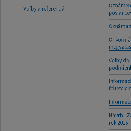
Oznámenie
Voľby a referendá
poslanco
Oznámani
Őnkormány
megválasz
Voľby do
podmienka
Informáci
feltételei
Informáci
Návrh - Z
rok 2025