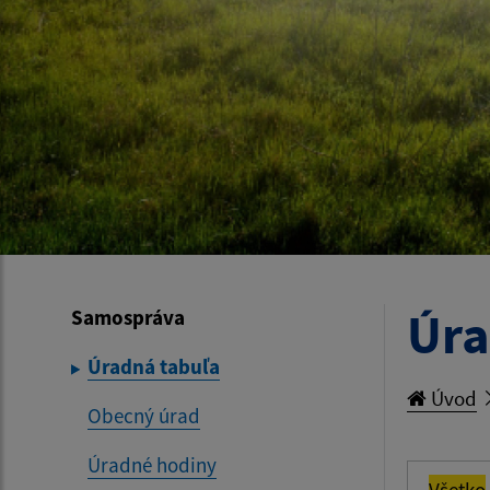
Úra
Samospráva
Úradná tabuľa
Úvod
Obecný úrad
Úradné hodiny
Všetko