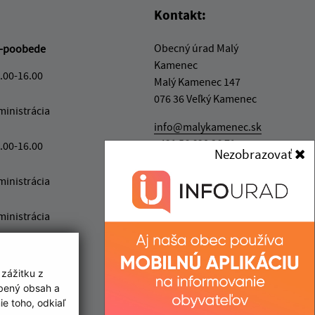
Kontakt:
Obecný úrad Malý
-poobede
Kamenec
.00-16.00
Malý Kamenec 147
076 36 Veľký Kamenec
ministrácia
info@malykamenec.sk
+421 56 628 36 71
.00-16.00
Nezobrazovať
IČO: 00331732
ministrácia
ministrácia
 zážitku z
obený obsah a
e toho, odkiaľ