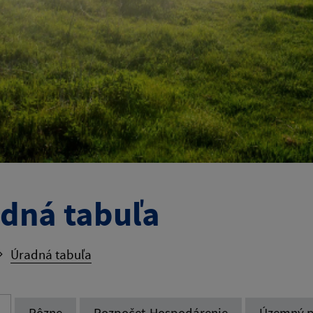
dná tabuľa
Úradná tabuľa
Rôzne
Rozpočet-Hospodárenie
Územný p