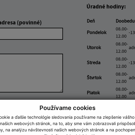
Úradné hodiny:
Deň
Doobedu
adresa (povinné)
08.00-
Pondelok
-13
12.00
08.00-
Utorok
ad
12.00
08.00-
Streda
-13
12.00
08.00-
Štvrtok
ad
12.00
08.00-
Piatok
ad
12.00
Google reCaptcha Response
Odoslať správu
Používame cookies
okie a ďalšie technológie sledovania používame na zlepšenie vášho
 našich webových stránok, na to, aby sme vám zobrazovali prispôs
my, na analýzu návštevnosti našich webových stránok a na pochopeni