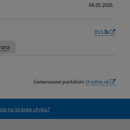
04.05.2026
RSS
rana
Generované portálom
Uradne.sk
 ste na stránke chybu?
vás užitočné?
e pre vás užitočné?