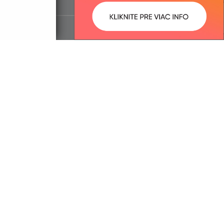
ované:
Správca obsahu:
14:49 hod.
Správca obsahu je Obec Malý