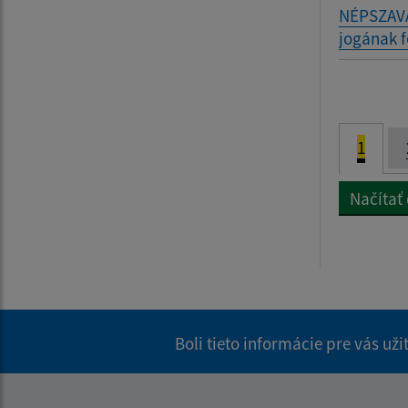
NÉPSZAVA
jogának fe
1
Načítať
Boli tieto informácie pre vás už