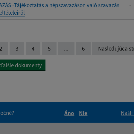
ZÁS -Tájékoztatás a népszavazáson való szavazás
-
ltételeiről
2
3
4
5
...
6
Nasledujúca st
 ďalšie dokumenty
itočné?
Našli
Áno
Nie
Boli tieto informácie pre 
Boli tieto informáci