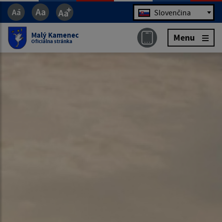
Jazyk
Slovenčina
Malý Kamenec
Menu
Oficiálna stránka