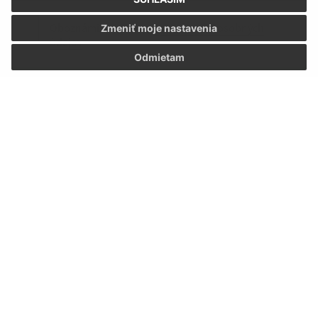
Oboznámil som sa so
spracúvaním osobných
Zmeniť moje nastavenia
údajov
Odmietam
Google reCaptcha Response
Odoslať správu
Úradné hodiny:
Deň
Doobedu-poobede
08.00-
Pondelok
-13.00-16.00
12.00
08.00-
Utorok
administrácia
12.00
08.00-
Streda
-13.00-16.00
12.00
08.00-
Štvrtok
administrácia