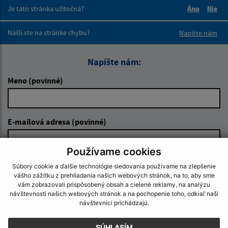
Je táto stránka užitočná?
Áno
Nie
Boli tieto 
Boli 
Našli ste na stránke chybu?
Napíšte nám
Napíšte nám:
Meno (povinné)
E-mailová adresa (povinné)
Používame cookies
Text vašej správy (povinné)
Súbory cookie a ďalšie technológie sledovania používame na zlepšenie
vášho zážitku z prehliadania našich webových stránok, na to, aby sme
vám zobrazovali prispôsobený obsah a cielené reklamy, na analýzu
návštevnosti našich webových stránok a na pochopenie toho, odkiaľ naši
návštevníci prichádzajú.
SÚHLASÍM