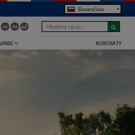
Jazyk
Slovenčina
Hľadaný výraz...
VANIE
KONTAKTY