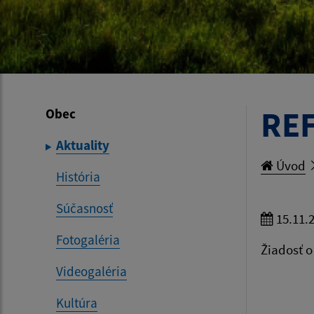
RE
Obec
Aktuality
Úvod
História
Súčasnosť
15.11.
Fotogaléria
Žiadosť o
Videogaléria
Kultúra