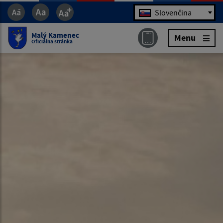
Jazyk
Slovenčina
Malý Kamenec
Menu
Oficiálna stránka