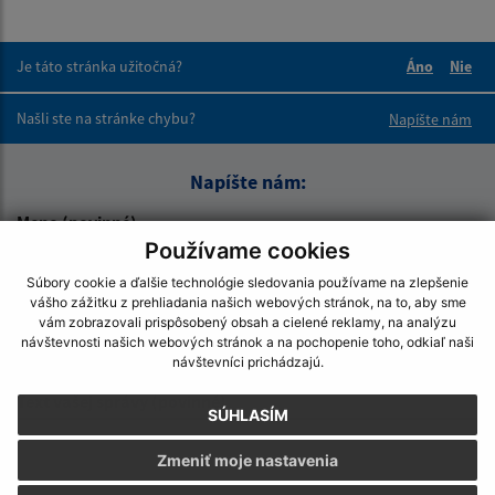
Je táto stránka užitočná?
Áno
Nie
Boli tieto 
Boli 
Našli ste na stránke chybu?
Napíšte nám
Napíšte nám:
Meno (povinné)
Používame cookies
Súbory cookie a ďalšie technológie sledovania používame na zlepšenie
vášho zážitku z prehliadania našich webových stránok, na to, aby sme
E-mailová adresa (povinné)
vám zobrazovali prispôsobený obsah a cielené reklamy, na analýzu
návštevnosti našich webových stránok a na pochopenie toho, odkiaľ naši
návštevníci prichádzajú.
Text vašej správy (povinné)
SÚHLASÍM
Zmeniť moje nastavenia