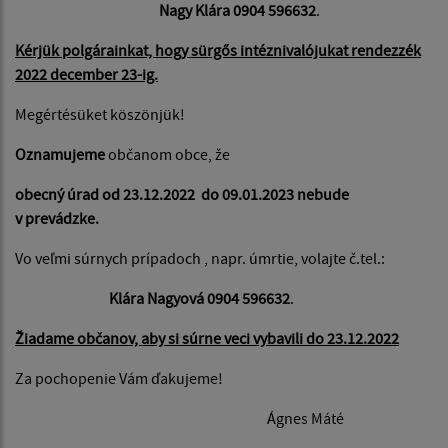
Nagy Klára 0904 596632
.
Kérjük polgárainkat, hogy sürgős intéznivalójukat rendezzék
2022 december 23-ig.
Megértésüket köszönjük!
Oznamujeme
občanom obce, že
obecný úrad od 23.12.2022 do 09.01.2023 nebude
v prevádzke.
Vo veľmi súrnych prípadoch , napr. úmrtie, volajte č.tel.:
Klára Nagyová
0904 596632
.
Žiadame občanov, aby si súrne veci vybavili do 23.12.2022
Za pochopenie Vám ďakujeme!
Ágnes Máté