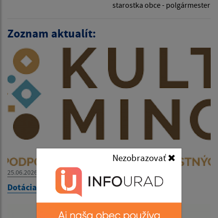
starostka obce - polgármester
Zoznam aktualít:
Nezobrazovať
25.06.2026
Dotácia od KULTMINOR- Dotáció