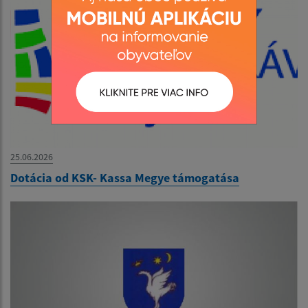
25.06.2026
Dotácia od KSK- Kassa Megye támogatása