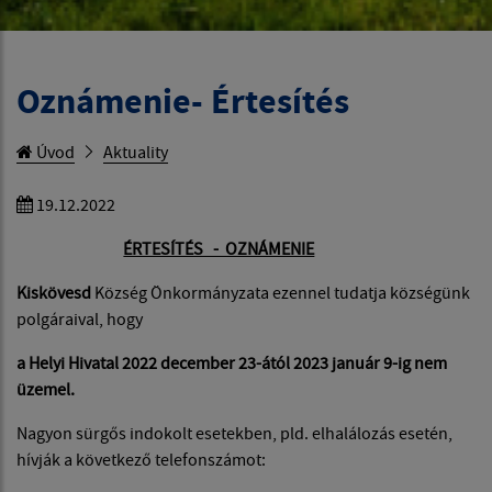
Oznámenie- Értesítés
Úvod
Aktuality
19.12.2022
ÉRTESÍTÉS - OZNÁMENIE
Kiskövesd
Község Önkormányzata ezennel tudatja községünk
polgáraival, hogy
a Helyi Hivatal 2022 december 23-ától 2023 január 9-ig nem
üzemel.
Nagyon sürgős indokolt esetekben, pld. elhalálozás esetén,
hívják a következő telefonszámot: