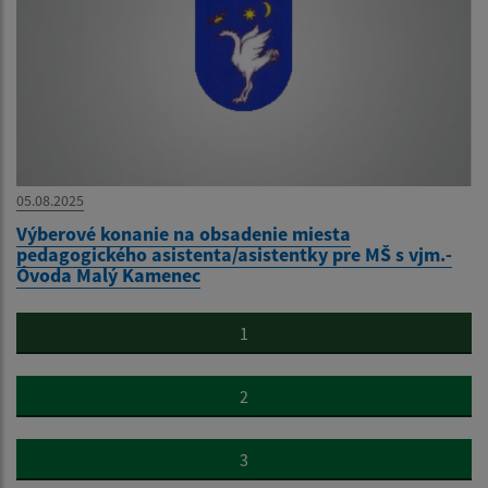
05.08.2025
Výberové konanie na obsadenie miesta
pedagogického asistenta/asistentky pre MŠ s vjm.-
Óvoda Malý Kamenec
1
2
3