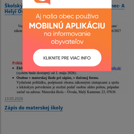
Školský poriadok Materskej školy Malý Kamenec- A
Helyi Óvoda iskolai rendje
13.05.2026
Zápis do materskej školy