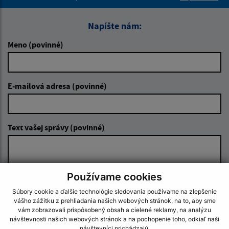
Napíšte nám:
Meno (povinné)
E-mailová adresa (povinné)
Text vašej správy (povinné)
Používame cookies
Súbory cookie a ďalšie technológie sledovania používame na zlepšenie
vášho zážitku z prehliadania našich webových stránok, na to, aby sme
vám zobrazovali prispôsobený obsah a cielené reklamy, na analýzu
Oboznámil som sa so
spracúvaním osobných
návštevnosti našich webových stránok a na pochopenie toho, odkiaľ naši
údajov
návštevníci prichádzajú.