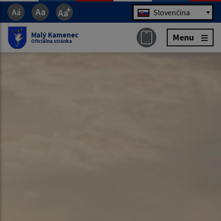
Jazyk
Slovenčina
Malý Kamenec
Menu
Oficiálna stránka