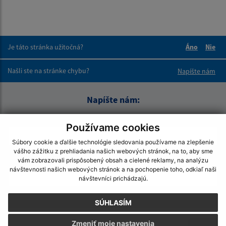
Je táto stránka užitočná?
Áno
Nie
Boli tieto 
Boli 
Našli ste na stránke chybu?
Napíšte nám
Napíšte nám:
Meno (povinné)
Používame cookies
Súbory cookie a ďalšie technológie sledovania používame na zlepšenie
vášho zážitku z prehliadania našich webových stránok, na to, aby sme
E-mailová adresa (povinné)
vám zobrazovali prispôsobený obsah a cielené reklamy, na analýzu
návštevnosti našich webových stránok a na pochopenie toho, odkiaľ naši
návštevníci prichádzajú.
Text vašej správy (povinné)
SÚHLASÍM
Zmeniť moje nastavenia