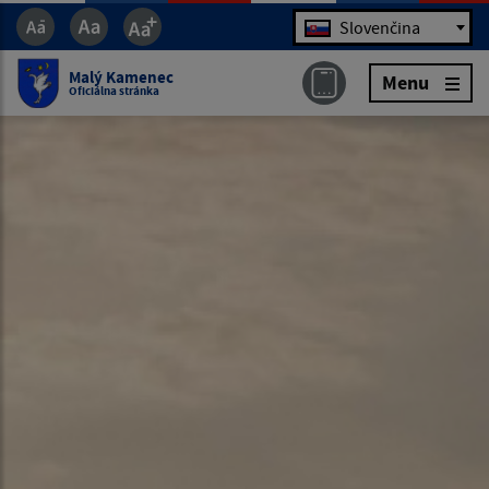
Jazyk
Slovenčina
Malý Kamenec
Menu
Oficiálna stránka