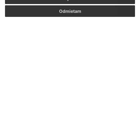
Odmietam
Oboznámil som sa so
spracúvaním osobných
údajov
Google reCaptcha Response
Odoslať správu
Úradné hodiny:
Deň
Doobedu-poobede
08.00-
Pondelok
-13.00-16.00
12.00
08.00-
Utorok
administrácia
12.00