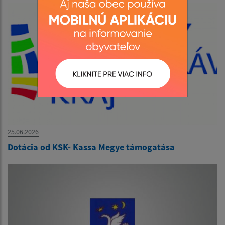
25.06.2026
Dotácia od KSK- Kassa Megye támogatása