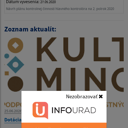
Dátum vyvesenia:
27.05.2020
Návrh plánu kontrolnej činnosti hlavného kontrolóra na 2. polrok 2020
Zoznam aktualít:
Nezobrazovať
25.06.2026
Dotácia od KULTMINOR- Dotáció