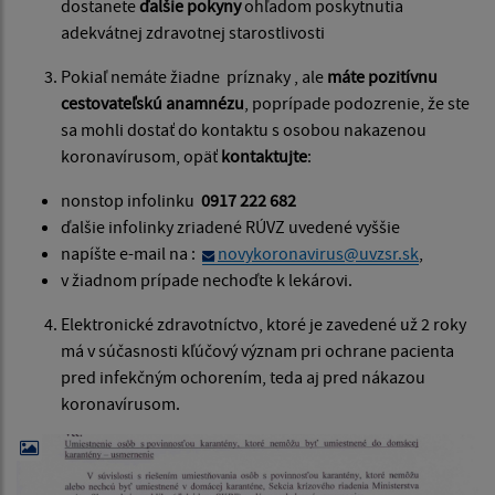
dostanete
ďalšie pokyny
ohľadom poskytnutia
adekvátnej zdravotnej starostlivosti
Pokiaľ nemáte žiadne príznaky , ale
máte pozitívnu
cestovateľskú anamnézu
, poprípade podozrenie, že ste
sa mohli dostať do kontaktu s osobou nakazenou
koronavírusom, opäť
kontaktujte
:
nonstop infolinku
0917 222 682
ďalšie infolinky zriadené RÚVZ uvedené vyššie
napíšte e-mail na :
novykoronavirus@uvzsr.sk
,
v žiadnom prípade nechoďte k lekárovi.
Elektronické zdravotníctvo, ktoré je zavedené už 2 roky
má v súčasnosti kľúčový význam pri ochrane pacienta
pred infekčným ochorením, teda aj pred nákazou
koronavírusom.