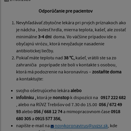
Odporúčanie pre pacientov
Nevyhľadávať zbytočne lekára pri prvých príznakoch ako
je nádcha , bolesť hrdla, mierna teplota, kašeľ, ale zostať
minimálne
3-4 dni
doma. Vo väčšine prípadov ide o
obyčajnú virózu, ktorá nevyžaduje nasadenie
antibiotickej liečby.
Pokiaľ máte teplotu nad
38 °C,
kašeľ, vrátili ste sa zo
zahraničia poprípade ste boli v kontakte s osobou,
ktorá má podozrenie na koronavírus –
zostaňte doma
a kontaktujte:
svojho ošetrujúceho lekára
alebo
infolinku ,
ktorá je
nonstop
k dispozícii na
0917 222 682
, alebo na RÚVZ Trebišov od 7.30 do 15.00
056 / 672 49
93
alebo
056 / 668 12 74
a mimopracovnom čase
0918
680 305
a
0915 577 356,
napíšte e-mail na
novykoronavirus@uvzsr.sk
, kde