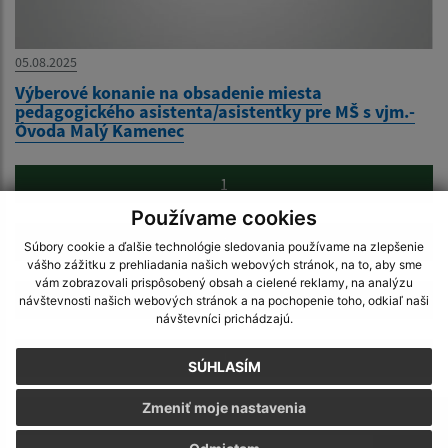
05.08.2025
Výberové konanie na obsadenie miesta
pedagogického asistenta/asistentky pre MŠ s vjm.-
Óvoda Malý Kamenec
1
Používame cookies
2
Súbory cookie a ďalšie technológie sledovania používame na zlepšenie
vášho zážitku z prehliadania našich webových stránok, na to, aby sme
vám zobrazovali prispôsobený obsah a cielené reklamy, na analýzu
3
návštevnosti našich webových stránok a na pochopenie toho, odkiaľ naši
návštevníci prichádzajú.
4
SÚHLASÍM
Zmeniť moje nastavenia
5