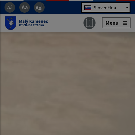
Jazyk
Slovenčina
Malý Kamenec
Menu
Oficiálna stránka