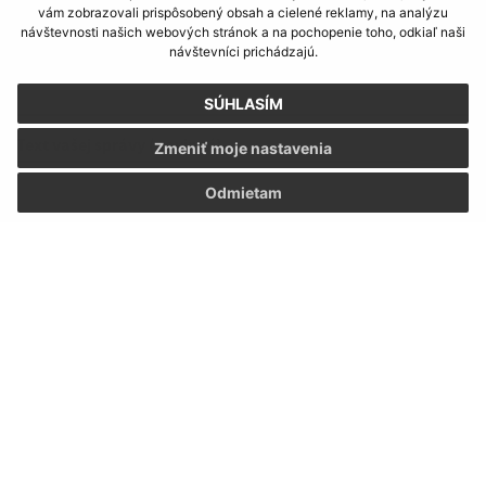
vám zobrazovali prispôsobený obsah a cielené reklamy, na analýzu
návštevnosti našich webových stránok a na pochopenie toho, odkiaľ naši
návštevníci prichádzajú.
E-mailová adresa (povinné)
SÚHLASÍM
Text vašej správy (povinné)
Zmeniť moje nastavenia
Odmietam
Oboznámil som sa so
spracúvaním osobných
údajov
Google reCaptcha Response
Odoslať správu