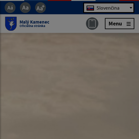
Jazyk
Slovenčina
Malý Kamenec
Menu
Oficiálna stránka