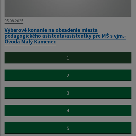
05.08.2025
Výberové konanie na obsadenie miesta
pedagogického asistenta/asistentky pre MŠ s vjm.-
Óvoda Malý Kamenec
1
2
3
4
5