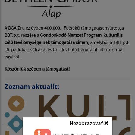
A BGA Zrt. ez évben
400.000,- Ft
étékű támogatást nyújtott a
BBT.p.t. részére a G
ondoskodó Nemzet Program kulturális
célú tevékenységeinek támogatása címen,
amelyből a BBT p.t.
sörpadokat, sátrakat és hordozható hangfalat mikrofonnal
vásárol.
Köszönjük szépen a támogatást!
Zoznam aktualít:
Nezobrazovať