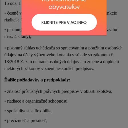
15 ods. 1 a 2 zákona,
• čestné vyhlásenie o zdravotnej spôsobilosti na výkon funkcie
riaditeľa školy,
• písomný návrh koncepcie rozvoja príslušnej školy (v rozsahu
max. 4 strany),
• písomný súhlas uchádzača so spracovaním a použitím osobných
údajov na účely výberového konania v súlade so zákonom č.
18/2018 Z. z. o ochrane osobných údajov a o zmene a doplnení
niektorých zákonov v znení neskorších predpisov.
Ďalšie požiadavky a predpoklady:
• znalosť príslušných právnych predpisov v oblasti školstva,
• riadiace a organizačné schopnosti,
• spoľahlivosť a flexibilita,
• precíznosť a presnosť,