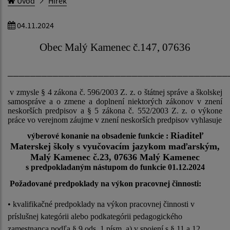
Úvod
Hírek
04.11.2024
Obec Malý Kamenec č.147, 07636
_______________________________________
v zmysle § 4 zákona č. 596/2003 Z. z. o štátnej správe a školskej
samospráve a o zmene a doplnení niektorých zákonov v znení
neskorších predpisov a § 5 zákona č. 552/2003 Z. z. o výkone
práce vo verejnom záujme v znení neskorších predpisov vyhlasuje
Riaditeľ
výberové konanie na obsadenie funkcie :
Materskej školy s vyučovacím jazykom maďarským,
Malý Kamenec č.23, 07636 Malý Kamenec
s predpokladaným nástupom do funkcie 01.12.2024
Požadované predpoklady na výkon pracovnej činnosti:
• kvalifikačné predpoklady na výkon pracovnej činnosti v
príslušnej kategórii alebo podkategórii pedagogického
zamestnanca podľa § 9 ods. 1 písm. a) v spojení s § 11 a 12