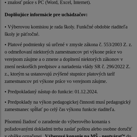
• znalosť práce s PC (Word, Excel, Internet).
Doplňujúce informácie pre uchádzačov:
• Výberovou komisiou je rada školy. Funkčné obdobie riaditeľa
školy je päťročné.
• Platové podmienky sú určené v zmysle zákona č. 553/2003 Z. z.
o odmeňovaní niektorých zamestnancov pri výkone práce vo
verejnom záujme a o zmene a doplnení niektorých zákonov v
znení neskorších predpisov a nariadenia vlády SR č. 296/2022 Z.
z., ktorým sa ustanovujú zvýšené stupnice platových taríf
zamestnancov pri výkone práce vo verejnom záujme.
• Predpokladaný nástup do funkcie: 01.12.2024.
• Predpoklady na výkon pedagogickej činnosti musí pedagogický
zamestnanec spĺňať po celý čas výkonu funkcie riaditeľa.
Písomnú žiadosť o zaradenie do výberového konania s
požadovanými dokladmi treba zaslať poštou alebo osobne doručiť
v obálke označenej „
Výberové konanie na MŠ - neotvárať“
do