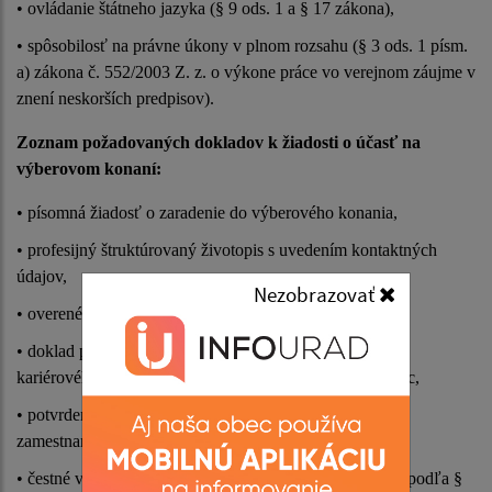
• ovládanie štátneho jazyka (§ 9 ods. 1 a § 17 zákona),
• spôsobilosť na právne úkony v plnom rozsahu (§ 3 ods. 1 písm.
a) zákona č. 552/2003 Z. z. o výkone práce vo verejnom záujme v
znení neskorších predpisov).
Zoznam požadovaných dokladov k žiadosti o účasť na
výberovom konaní:
• písomná žiadosť o zaradenie do výberového konania,
• profesijný štruktúrovaný životopis s uvedením kontaktných
údajov,
Nezobrazovať
• overené kópie dokladov o dosiahnutom vzdelaní,
• doklad potvrdzujúci splnenie podmienky zaradenia do
kariérového stupňa samostatný pedagogický zamestnanec,
• potvrdenie o dĺžke výkonu činnosti pedagogického
zamestnanca,
• čestné vyhlásenie o splnení predpokladu bezúhonnosti podľa §