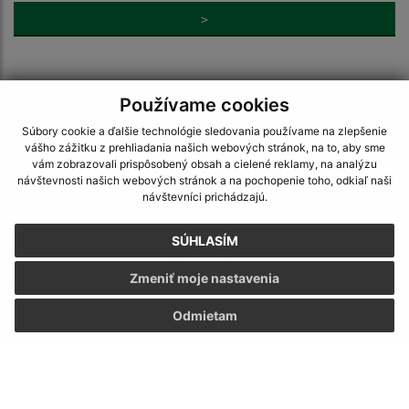
>
Používame cookies
Súbory cookie a ďalšie technológie sledovania používame na zlepšenie
vášho zážitku z prehliadania našich webových stránok, na to, aby sme
Je táto stránka užitočná?
Áno
Nie
vám zobrazovali prispôsobený obsah a cielené reklamy, na analýzu
Boli tieto 
Boli 
návštevnosti našich webových stránok a na pochopenie toho, odkiaľ naši
návštevníci prichádzajú.
Našli ste na stránke chybu?
Napíšte nám
SÚHLASÍM
Napíšte nám:
Zmeniť moje nastavenia
Meno (povinné)
Odmietam
E-mailová adresa (povinné)