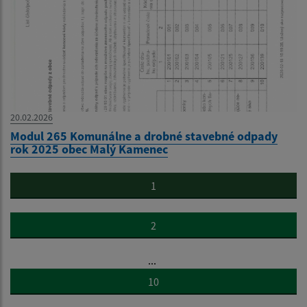
20.02.2026
Modul 265 Komunálne a drobné stavebné odpady
rok 2025 obec Malý Kamenec
1
2
...
10