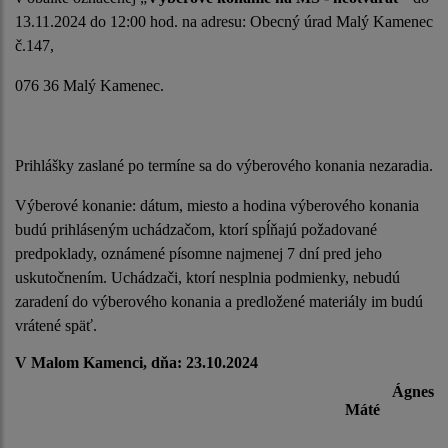
13.11.2024 do 12:00 hod. na adresu: Obecný úrad Malý Kamenec
č.147,
076 36 Malý Kamenec.
Prihlášky zaslané po termíne sa do výberového konania nezaradia.
Výberové konanie: dátum, miesto a hodina výberového konania
budú prihláseným uchádzačom, ktorí spĺňajú požadované
predpoklady, oznámené písomne najmenej 7 dní pred jeho
uskutočnením. Uchádzači, ktorí nesplnia podmienky, nebudú
zaradení do výberového konania a predložené materiály im budú
vrátené späť.
V Malom Kamenci, dňa: 23.10.2024
Ágnes
Máté