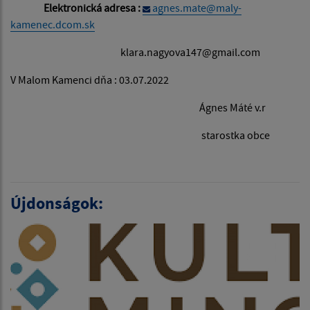
Elektronická adresa :
agnes.mate@maly-
kamenec.dcom.sk
klara.nagyova147@gmail.com
V Malom Kamenci dňa : 03.07.2022
Ágnes Máté v.r
starostka obce
Újdonságok: