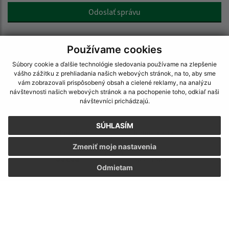
Google reCaptcha Response
Odoslať správu
Používame cookies
Súbory cookie a ďalšie technológie sledovania používame na zlepšenie
Úradné hodiny:
vášho zážitku z prehliadania našich webových stránok, na to, aby sme
vám zobrazovali prispôsobený obsah a cielené reklamy, na analýzu
Deň
Doobedu-poobede
návštevnosti našich webových stránok a na pochopenie toho, odkiaľ naši
návštevníci prichádzajú.
08.00-
Pondelok
-13.00-16.00
12.00
SÚHLASÍM
08.00-
Utorok
administrácia
12.00
Zmeniť moje nastavenia
08.00-
Streda
-13.00-16.00
12.00
Odmietam
08.00-
Štvrtok
administrácia
12.00
08.00-
Piatok
administrácia
12.00