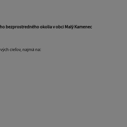
eho bezprostredného okolia v obci Malý Kamenec
vých cieľov, najmä na: