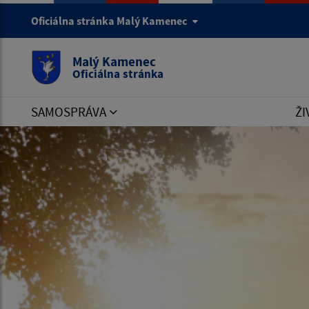
ERROR:
You have an error in your SQL syntax; check th
Oficiálna stránka Malý Kamenec
desc' at line 1!
ERROR No:
1064
Malý Kamenec
Oficiálna stránka
SAMOSPRÁVA
ŽI