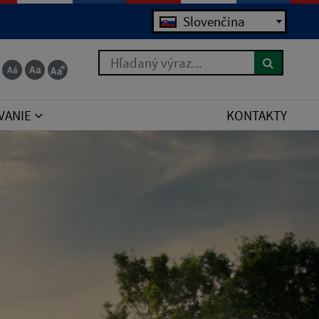
Jazyk
 for the right syntax to use near 'order by poradie
Slovenčina
Hľadaný výraz...
VANIE
KONTAKTY