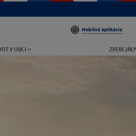
e manual that corresponds to your MariaDB server version
Mobilná aplikácia
VOT V OBCI
ZVEREJŇO