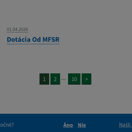
01.04.2026
Dotácia Od MFSR
...
1
2
10
>
itočné?
Našli
Áno
Nie