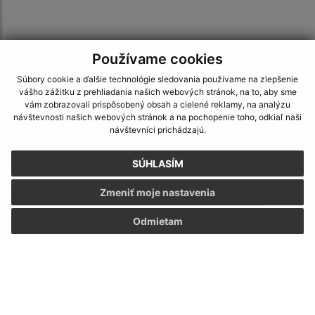
Používame cookies
Súbory cookie a ďalšie technológie sledovania používame na zlepšenie
vášho zážitku z prehliadania našich webových stránok, na to, aby sme
Je táto stránka užitočná?
Áno
Nie
vám zobrazovali prispôsobený obsah a cielené reklamy, na analýzu
Boli tieto 
Boli 
návštevnosti našich webových stránok a na pochopenie toho, odkiaľ naši
Našli ste na stránke chybu?
Napíšte nám
návštevníci prichádzajú.
SÚHLASÍM
Napíšte nám:
Zmeniť moje nastavenia
Meno (povinné)
Odmietam
E-mailová adresa (povinné)
Text vašej správy (povinné)