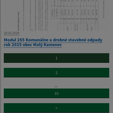
20.02.2026
Modul 265 Komunálne a drobné stavebné odpady
rok 2025 obec Malý Kamenec
1
2
...
10
>