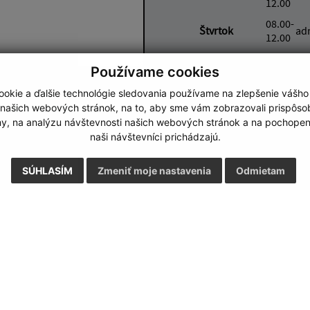
12.00
08.00-
Štvrtok
ad
12.00
08.00-
Piatok
ad
Používame cookies
12.00
okie a ďalšie technológie sledovania používame na zlepšenie vášho
Google reCaptcha Response
Odoslať správu
 našich webových stránok, na to, aby sme vám zobrazovali prispôs
my, na analýzu návštevnosti našich webových stránok a na pochopeni
naši návštevníci prichádzajú.
SÚHLASÍM
Zmeniť moje nastavenia
Odmietam