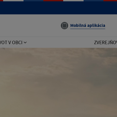
e manual that corresponds to your MariaDB server version
Mobilná aplikácia
VOT V OBCI
ZVEREJŇO