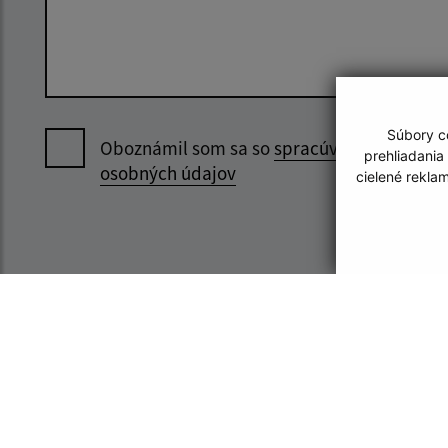
Súbory co
Oboznámil som sa so
spracúvaním
prehliadania
osobných údajov
cielené rekla