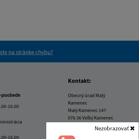
 ste na stránke chybu?
vás užitočné?
e pre vás užitočné?
Kontakt:
-poobede
Obecný úrad Malý
Kamenec
.00-16.00
Malý Kamenec 147
076 36 Veľký Kamenec
ministrácia
Nezobrazovať
info@malykamenec.sk
.00-16.00
+421 56 628 36 71