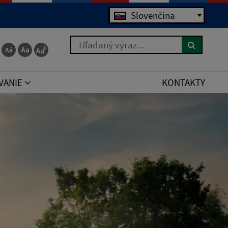
Jazyk
 for the right syntax to use near 'order by poradie
Slovenčina
Hľadaný výraz...
VANIE
KONTAKTY