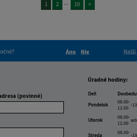
...
1
2
10
>
itočné?
Našli
Áno
Nie
Boli tieto informácie pre 
Boli tieto informáci
Úradné hodiny:
Deň
Doobedu
adresa (povinné)
08.00-
Pondelok
-13
12.00
08.00-
Utorok
ad
12.00
08.00-
Streda
-13