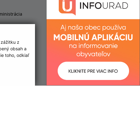
IČO: 00331732
ministrácia
ministrácia
 zážitku z
obený obsah a
e toho, odkiaľ