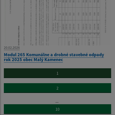
20.02.2026
Modul 265 Komunálne a drobné stavebné odpady
rok 2025 obec Malý Kamenec
1
2
...
10