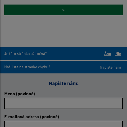
>
Je táto stránka užitočná?
Áno
Nie
Boli tieto 
Boli 
Našli ste na stránke chybu?
Napíšte nám
Napíšte nám:
Meno (povinné)
E-mailová adresa (povinné)