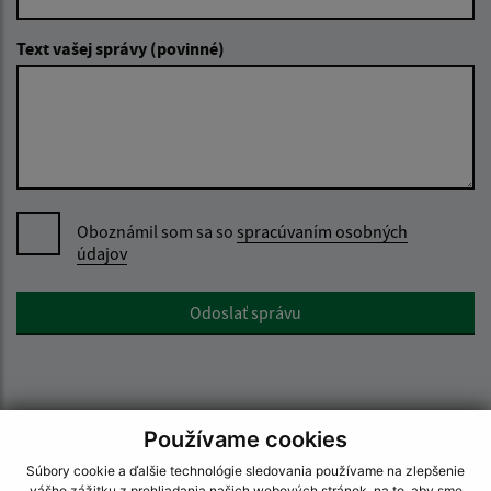
Text vašej správy (povinné)
Oboznámil som sa so
spracúvaním osobných
údajov
Google reCaptcha Response
Odoslať správu
Úradné hodiny:
Používame cookies
Súbory cookie a ďalšie technológie sledovania používame na zlepšenie
Deň
Doobedu-poobede
vášho zážitku z prehliadania našich webových stránok, na to, aby sme