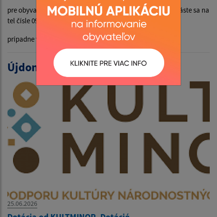
pre obyvateľov obce. V prípade záujmu o túto službu sa hláste sa na
tel čísle 0948 465 545
prípadne v rodinnom dome číslo 83.
Újdonságok:
25.06.2026
Dotácia od KULTMINOR- Dotáció