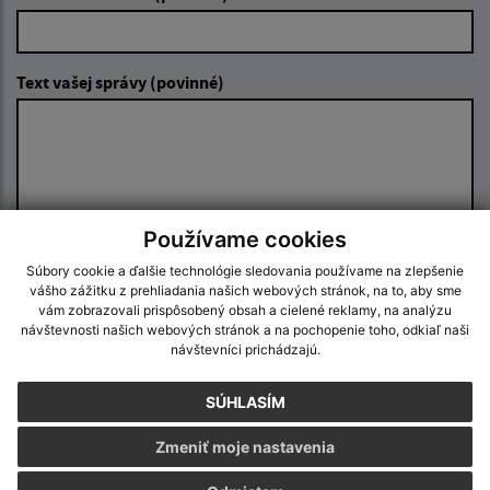
Text vašej správy (povinné)
Používame cookies
Oboznámil som sa so
spracúvaním osobných
Súbory cookie a ďalšie technológie sledovania používame na zlepšenie
údajov
vášho zážitku z prehliadania našich webových stránok, na to, aby sme
vám zobrazovali prispôsobený obsah a cielené reklamy, na analýzu
návštevnosti našich webových stránok a na pochopenie toho, odkiaľ naši
Google reCaptcha Response
Odoslať správu
návštevníci prichádzajú.
SÚHLASÍM
Zmeniť moje nastavenia
Úradné hodiny: