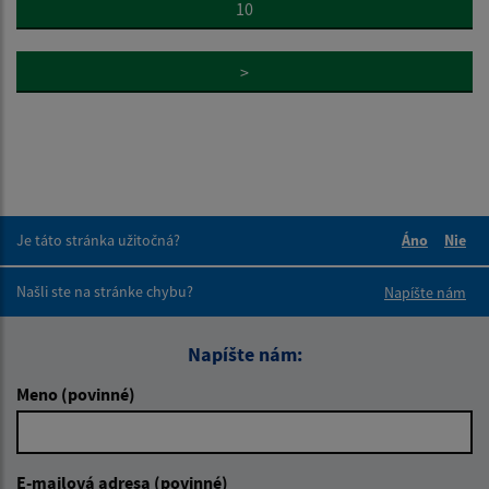
10
>
Je táto stránka užitočná?
Áno
Nie
Boli tieto 
Boli 
Našli ste na stránke chybu?
Napíšte nám
Napíšte nám:
Meno (povinné)
E-mailová adresa (povinné)