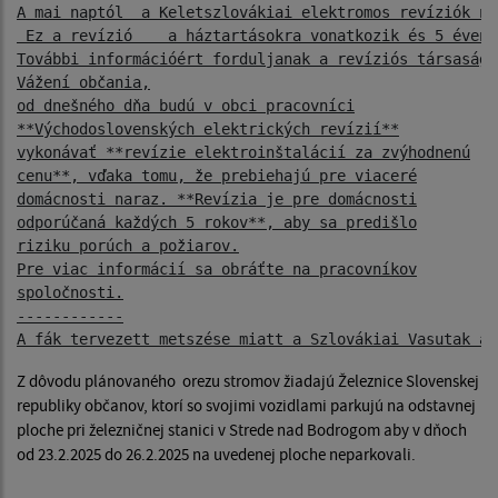
A mai naptól  a Keletszlovákiai elektromos revíziók ne
 Ez a revízió    a háztartásokra vonatkozik és 5 évent
Vážení občania,

od dnešného dňa budú v obci pracovníci

**Východoslovenských elektrických revízií**

vykonávať **revízie elektroinštalácií za zvýhodnenú

cenu**, vďaka tomu, že prebiehajú pre viaceré

domácnosti naraz. **Revízia je pre domácnosti

odporúčaná každých 5 rokov**, aby sa predišlo

riziku porúch a požiarov.

Pre viac informácií sa obráťte na pracovníkov

------------

A fák tervezett metszése miatt a Szlovákiai Vasutak ar
Z dôvodu plánovaného orezu stromov žiadajú Železnice Slovenskej
republiky občanov, ktorí so svojimi vozidlami parkujú na odstavnej
ploche pri železničnej stanici v Strede nad Bodrogom aby v dňoch
od 23.2.2025 do 26.2.2025 na uvedenej ploche neparkovali.