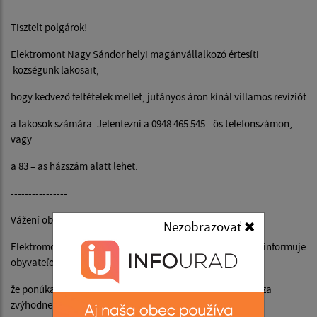
Tisztelt polgárok!
Elektromont Nagy Sándor helyi magánvállalkozó értesíti
községünk lakosait,
hogy kedvező feltételek mellet, jutányos áron kínál villamos revíziót
a lakosok számára. Jelentezni a 0948 465 545 - ös telefonszámon,
vagy
a 83 – as házszám alatt lehet.
----------------
Vážení občania!
Nezobrazovať
Elektromont Sándor Nagy, miestny súkromný podnikateľ, informuje
obyvateľov našej obce,
že ponúka revíziu elektrického vedenia za priaznivú cenu za
zvýhodnených podmienok