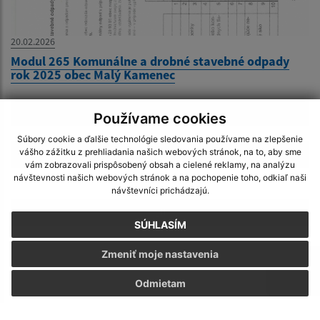
20.02.2026
Modul 265 Komunálne a drobné stavebné odpady
rok 2025 obec Malý Kamenec
1
Používame cookies
Súbory cookie a ďalšie technológie sledovania používame na zlepšenie
vášho zážitku z prehliadania našich webových stránok, na to, aby sme
2
vám zobrazovali prispôsobený obsah a cielené reklamy, na analýzu
návštevnosti našich webových stránok a na pochopenie toho, odkiaľ naši
...
návštevníci prichádzajú.
10
SÚHLASÍM
>
Zmeniť moje nastavenia
Odmietam