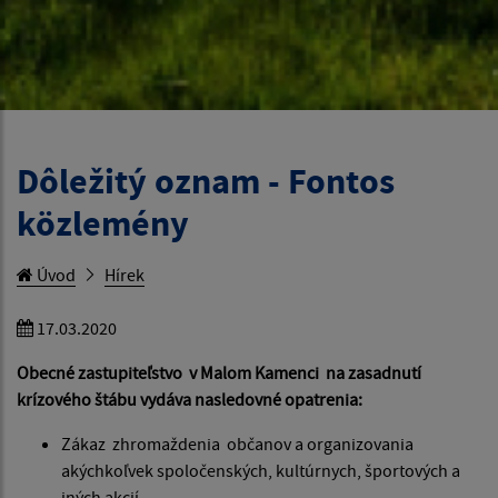
Dôležitý oznam - Fontos
közlemény
Úvod
Hírek
17.03.2020
Obecné zastupiteľstvo v Malom Kamenci na zasadnutí
krízového štábu vydáva nasledovné opatrenia:
Zákaz zhromaždenia občanov a organizovania
akýchkoľvek spoločenských, kultúrnych, športových a
iných akcií.