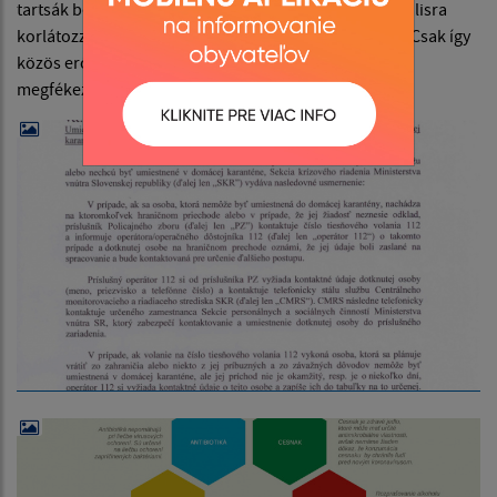
tartsák be az ajánlásokat és a rendeleteket és minimálisra
korlátozzák a szomszédok és a rokonok látogatását. Csak így
közös erővel és megértéssel tudjuk a koronavírust
megfékezni .