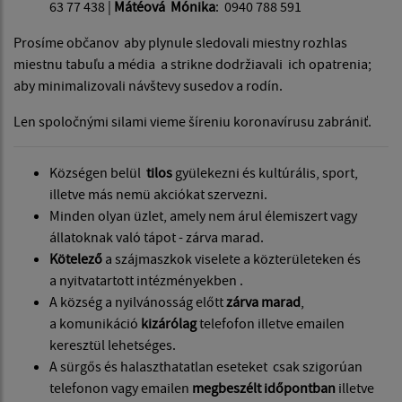
63 77 438 |
Mátéová Mónika
: 0940 788 591
Prosíme občanov aby plynule sledovali miestny rozhlas
miestnu tabuľu a média a strikne dodržiavali ich opatrenia;
aby minimalizovali návštevy susedov a rodín.
Len spoločnými silami vieme šíreniu koronavírusu zabrániť.
Községen belül
tilos
gyülekezni és kultúrális, sport,
illetve más nemü akciókat szervezni.
Minden olyan üzlet, amely nem árul élemiszert vagy
állatoknak való tápot - zárva marad.
Kötelező
a szájmaszkok viselete a közterületeken és
a nyitvatartott intézményekben .
A község a nyilvánosság előtt
zárva marad
,
a komunikáció
kizárólag
telefofon illetve emailen
keresztül lehetséges.
A sürgős és halaszthatatlan eseteket csak szigorúan
telefonon vagy emailen
megbeszélt időpontban
illetve