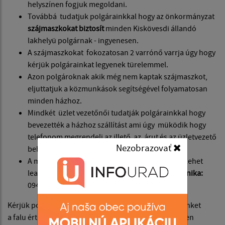
helyszínen fogjuk megoldani.
Továbbá tudatjuk polgárainkkal hogy az önkormányzat
szájmaszkokat biztosít
minden Kiskövesdi állandó
lakhelyü polgárnak - ingyenesen.
A szájmaszkokat fokozatosan 2 varrónő varrja úgy hogy
kérjük polgárainkat legyenek türelemmel.
Azon polgároknak akik még nem kaptak szájmaszkot,
eljuttatjuk a közmunkások segítségével folyamatosan
minden házhoz.
Mindkét üzlet vezetőnői tudatják polgárainkkal hogy
bevezették a házhoz szállítást ami úgy müködik hogy
telefonom megrendeli az illető az árut és az üzletvezető
Nezobrazovať
bebiztosítja a házhoz szállítást .
A megrendelést a következő telefon számokon lehet
leadni:
Blasko Katalin
: 056 / 63 77 438 |
Máté Mónika:
0940 788 591
Kérjük polgárainkat folyamatosan figyeljék hírdetésünket
a falu értesítő tábláját valamint a médiákat és tüzetesen