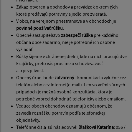
Zákaz otvorenia obchodov a prevádzok okrem tých
ktoré predávajú potraviny a jedlo pre zvieratá.
V obci, na verejnom priestranstve a v obchodoch je
povinné používať rúšku
.
Obecné zastupiteľstvo
zabezpečí rúška
pre každého
občana obce zadarmo, nie je potrebné ich osobne
vyžiadať.
Rúšky šijeme v chránenej dieľni, kde na nich pracujú dve
krajčírky, preto vás prosíme o schovievavosť
a trpezplivosť.
Obecný úrad bude
zatvorený
- komunikácia výlučne cez
telefón alebo cez internet(e-mail). Len vo veľmi súrnych
prípadoch je možná osobná konzultácia, ktorý je
potrebné vopred dohodnúť telefonicky alebo emailom.
Vedúce oboch obchodov oznamujú občanom, že
zaviedli roznášku potravín podľa telefonickej
objednávky.
Telefónne čísla sú následovné:
Blašková Katarína
: 056 /