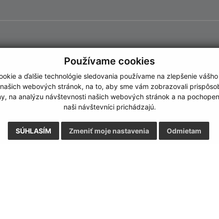
Používame cookies
okie a ďalšie technológie sledovania používame na zlepšenie vášho
 našich webových stránok, na to, aby sme vám zobrazovali prispôs
my, na analýzu návštevnosti našich webových stránok a na pochopeni
naši návštevníci prichádzajú.
SÚHLASÍM
Zmeniť moje nastavenia
Odmietam
Rýchle odkazy:
Aktualiz
nku
Aktuality
04.08.2026 