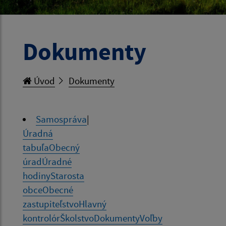
Dokumenty
Úvod
Dokumenty
Samospráva
|
Úradná
tabuľa
Obecný
úrad
Úradné
hodiny
Starosta
obce
Obecné
zastupiteľstvo
Hlavný
kontrolór
Školstvo
Dokumenty
Voľby