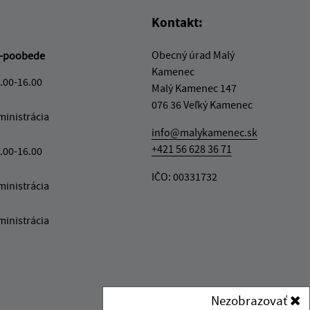
Kontakt:
Obecný úrad Malý
-poobede
Kamenec
.00-16.00
Malý Kamenec 147
076 36 Veľký Kamenec
ministrácia
info@malykamenec.sk
+421 56 628 36 71
.00-16.00
IČO: 00331732
ministrácia
ministrácia
Nezobrazovať