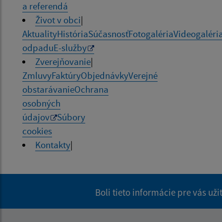
a referendá
Život v obci
|
Aktuality
História
Súčasnosť
Fotogaléria
Videogaléri
odpadu
E-služby
Zverejňovanie
|
Zmluvy
Faktúry
Objednávky
Verejné
obstarávanie
Ochrana
osobných
údajov
Súbory
cookies
Kontakty
|
Boli tieto informácie pre vás už