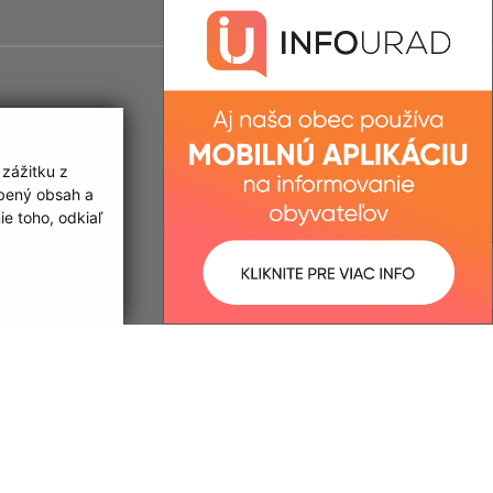
 zážitku z
obený obsah a
e toho, odkiaľ
ované:
Správca obsahu:
14:49 hod.
Správca obsahu je Obec Malý