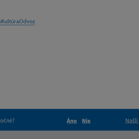
a
Kultúra
Odvoz
itočné?
Našli
Áno
Nie
Boli tieto informácie pre 
Boli tieto informáci