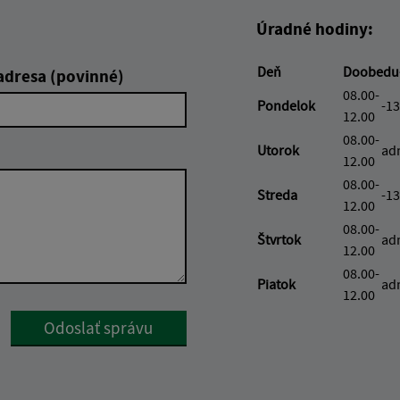
Úradné hodiny:
Deň
Doobedu
adresa (povinné)
08.00-
Pondelok
-13
12.00
08.00-
Utorok
ad
12.00
08.00-
Streda
-13
12.00
08.00-
Štvrtok
ad
12.00
08.00-
Piatok
ad
12.00
Google reCaptcha Response
Odoslať správu