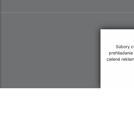
Súbory co
prehliadania
cielené rekla
Informácie o stránke:
Navigácia:
Vyhlásenie o prístupnosti
Vytlačiť aktuálnu strá