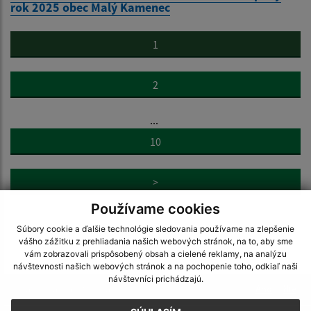
rok 2025 obec Malý Kamenec
1
2
...
10
>
Používame cookies
Súbory cookie a ďalšie technológie sledovania používame na zlepšenie
vášho zážitku z prehliadania našich webových stránok, na to, aby sme
vám zobrazovali prispôsobený obsah a cielené reklamy, na analýzu
návštevnosti našich webových stránok a na pochopenie toho, odkiaľ naši
návštevníci prichádzajú.
Je táto stránka užitočná?
Áno
Nie
Boli tieto 
Boli 