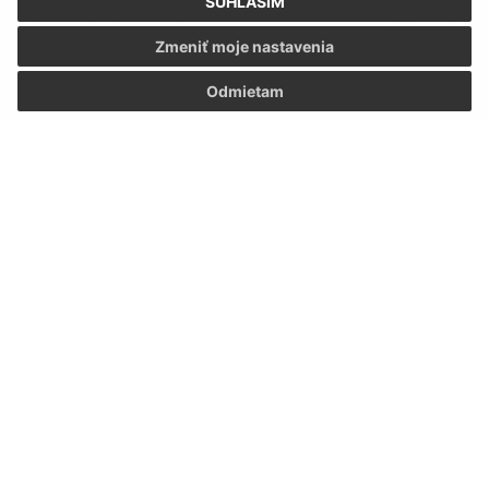
SÚHLASÍM
Našli ste na stránke chybu?
Napíšte nám
Zmeniť moje nastavenia
Napíšte nám:
Odmietam
Meno (povinné)
E-mailová adresa (povinné)
Text vašej správy (povinné)
Oboznámil som sa so
spracúvaním osobných