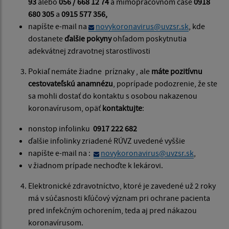
93
alebo
056 / 668 12 74
a mimopracovnom čase
0918
680 305
a
0915 577 356,
napíšte e-mail na
novykoronavirus@uvzsr.sk
, kde
dostanete
ďalšie pokyny
ohľadom poskytnutia
adekvátnej zdravotnej starostlivosti
Pokiaľ nemáte žiadne príznaky , ale
máte pozitívnu
cestovateľskú anamnézu
, poprípade podozrenie, že ste
sa mohli dostať do kontaktu s osobou nakazenou
koronavírusom, opäť
kontaktujte
:
nonstop infolinku
0917 222 682
ďalšie infolinky zriadené RÚVZ uvedené vyššie
napíšte e-mail na :
novykoronavirus@uvzsr.sk
,
v žiadnom prípade nechoďte k lekárovi.
Elektronické zdravotníctvo, ktoré je zavedené už 2 roky
má v súčasnosti kľúčový význam pri ochrane pacienta
pred infekčným ochorením, teda aj pred nákazou
koronavírusom.