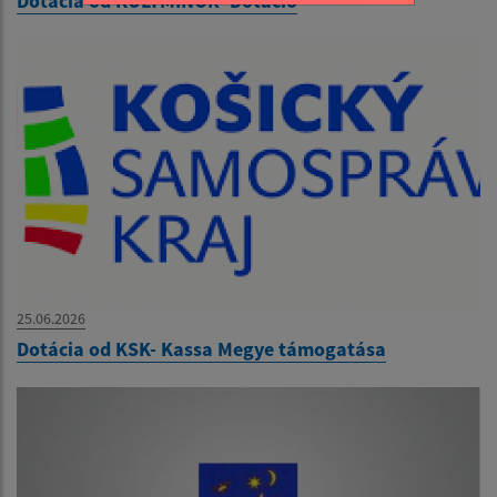
Dotácia od KULTMINOR- Dotáció
25.06.2026
Dotácia od KSK- Kassa Megye támogatása