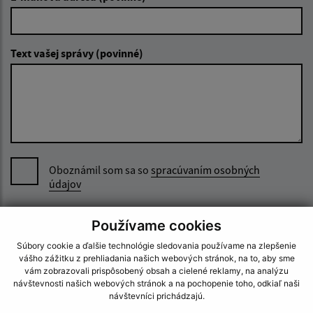
Text vašej správy (povinné)
Oboznámil som sa so
spracúvaním osobných
údajov
Google reCaptcha Response
Odoslať správu
Používame cookies
Súbory cookie a ďalšie technológie sledovania používame na zlepšenie
vášho zážitku z prehliadania našich webových stránok, na to, aby sme
vám zobrazovali prispôsobený obsah a cielené reklamy, na analýzu
návštevnosti našich webových stránok a na pochopenie toho, odkiaľ naši
návštevníci prichádzajú.
Úradné hodiny: