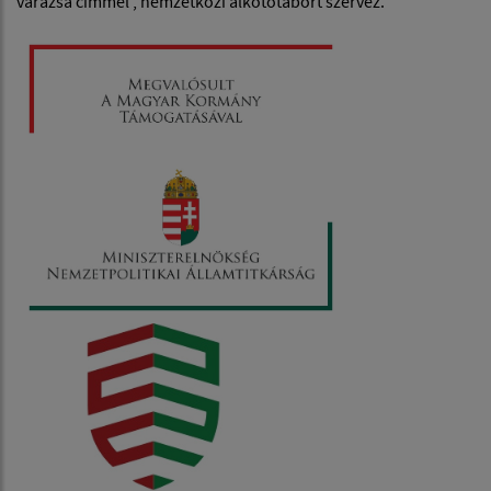
varázsa címmel , nemzetközi alkotótábort szervez.