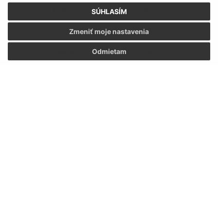
Deň
Doobedu-poobede
SÚHLASÍM
08.00-
Pondelok
-13.00-16.00
12.00
Zmeniť moje nastavenia
08.00-
Utorok
administrácia
Odmietam
12.00
08.00-
Streda
-13.00-16.00
12.00
08.00-
Štvrtok
administrácia
12.00
08.00-
Piatok
administrácia
12.00
Kontakt:
Obecný úrad Malý Kamenec
Malý Kamenec 147
076 36 Veľký Kamenec
info@malykamenec.sk