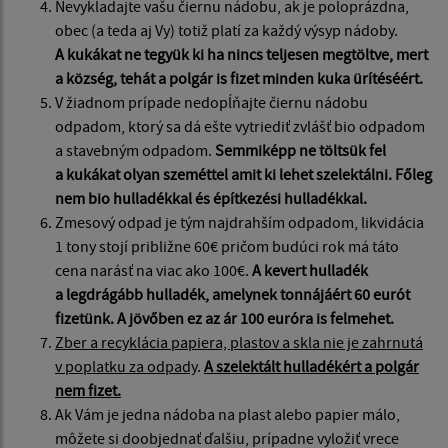
Nevykladajte vašu čiernu nádobu, ak je poloprázdna,
obec (a teda aj Vy) totiž platí za každý výsyp nádoby.
A kukákat ne tegyük ki ha nincs teljesen megt
öltve
, mert
a község, tehát a polgár is fizet minden kuka ürítéséért.
V žiadnom prípade nedopĺňajte čiernu nádobu
odpadom, ktorý sa dá ešte vytriediť zvlášť bio odpadom
a stavebným odpadom.
Semmiképp ne töltsük fel
a kukákat olyan szeméttel amit ki lehet szelektálni. Főleg
nem bio hulladékkal és építkezési hulladékkal.
Zmesový odpad je tým najdrahším odpadom, likvidácia
1 tony stojí približne 60€ pričom budúci rok má táto
cena narásť na viac ako 100€.
A kevert hulladék
a legdrágább hulladék, amelynek tonnájáért 60 eurót
fizetünk. A jövőben ez az ár 100 euróra is felmehet.
Zber a recyklácia papiera, plastov a skla nie je zahrnutá
v poplatku za odpady
.
A szelektált hulladékért a polgár
nem fizet.
Ak Vám je jedna nádoba na plast alebo papier málo,
môžete si doobjednať ďalšiu, prípadne vyložiť vrece