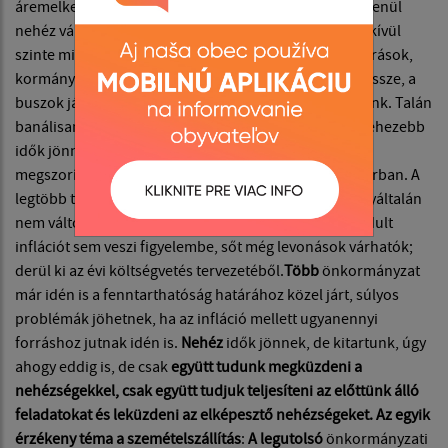
áremelkedéssel. A bizonytalanság rengeteg. „Hihetetlenül
nehéz vállasztási cikluson vagyunk túl. Sáskajáráson kívül
szinte minden volt ebben a 4 évben: világjárvány, lezárások,
kormányzati elvonások, háború. De nem omlottunk össze, a
buszok járnak, a szemetet elviszik, működik az óvodánk. Talán
banálisan hangzik, de becsüljük ezt meg, mert még nehezebb
idők jönnek” – vetítik elő az előrejelzések.
Jelentős
megszorítások következnek az önkormányzati szektorban. A
legtöbb támogatás, amelyet a települések kapnak, egyáltalán
nem változik 2023-ra, ami azt jelenti, hogy az elszabadult
inflációt sem veszi figyelembe, sőt még levonások várhatók;
derül ki az évi költségvetés tervezetéből.
Több
önkormányzat
már idén is a fenntarthatóság határához közel járt, súlyos
problémák jöhetnek, ha az infláció mellett ugyanennyi
forráshoz jutnak idén is.
Nehéz
idők jönnek, de kitartunk, úgy
ahogy eddig is, de csak
együtt tudunk megküzdeni a
nehézségekkel, csak együtt tudjuk teljesíteni az előttünk álló
feladatokat és leküzdeni az elképesztő nehézségeket. Az egyik
érzékeny téma a szemételszállítás
:
A legutolsó
önkormányzati