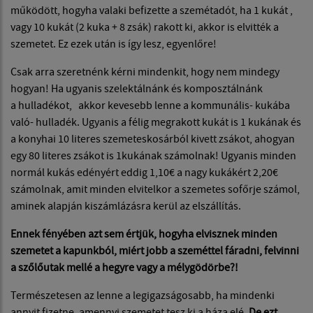
működött, hogyha valaki befizette a szemétadót, ha 1 kukát ,
vagy 10 kukát (2 kuka + 8 zsák) rakott ki, akkor is elvitték a
szemetet. Ez ezek után is így lesz, egyenlőre!
Csak arra szeretnénk kérni mindenkit, hogy nem mindegy
hogyan! Ha ugyanis szelektálnánk és komposztálnánk
a hulladékot, akkor kevesebb lenne a kommunális- kukába
való- hulladék. Ugyanis a félig megrakott kukát is 1 kukának és
a konyhai 10 literes szemeteskosárból kivett zsákot, ahogyan
egy 80 literes zsákot is 1kukának számolnak! Ugyanis minden
normál kukás edényért eddig 1,10€ a nagy kukákért 2,20€
számolnak, amit minden elvitelkor a szemetes sofőrje számol,
aminek alapján kiszámlázásra kerül az elszállítás.
Ennek fényében azt sem értjük, hogyha elvisznek minden
szemetet a kapunkból, miért jobb a szeméttel fáradni, felvinni
a szőlőutak mellé a hegyre vagy a mélygödörbe?!
Természetesen az lenne a legigazságosabb, ha mindenki
annyit fizetne, amennyi szemetet tesz ki a háza elé.
De ezt