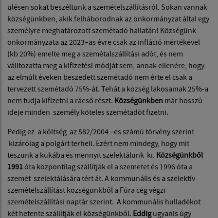
ülésen sokat beszéltünk a szemételszállításról. Sokan vannak
községünkben, akik felháborodnak az önkormányzat által egy
személyre meghatározott szemétadó hallatán! Községünk
önkormányzata az 2023–as évre csak az infláció mértékével
(kb 20%) emelte meg a szemétalszállítási adót, és nem
válltozatta meg a kifizetési módját sem, annak ellenére, hogy
az elmúlt éveken beszedett szemétadó nem érte el csak a
tervezett szemétadó 75%-át. Tehát a község lakosainak 25%-a
nem tudja kifizetni a ráeső részt.
Községünkben
már hosszú
ideje minden személy köteles szemétadót fizetni.
Pedig ez a költség az 582/2004 –es számú törvény szerint
kizárólag a polgárt terheli. Ezért nem mindegy, hogy mit
teszünk a kukába és mennyit szelektálunk ki.
Községünkből
1991
óta központilag szállítják el a szemetet és 1996 óta a
szemét szelektálására tért át. A kommunális és a szelektív
szemételszállítást községünkből a Fúra cég végzi
szemételszállítási naptár szerint. A kommunális hulladékot
két hetente szállítják el községünkből.
Eddig
ugyanis úgy