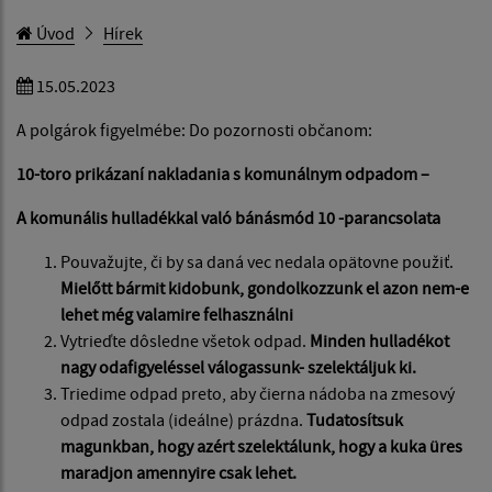
Úvod
Hírek
15.05.2023
A polgárok figyelmébe: Do pozornosti občanom:
10-toro prikázaní nakladania s komunálnym odpadom –
A komunális hulladékkal
való bánásmód 10 -parancsolata
Pouvažujte, či by sa daná vec nedala opätovne použiť.
Miel
őtt bármit kidobunk, gondolkozzunk el azon nem-e
lehet még valamire felhasználni
Vytrieďte dôsledne všetok odpad.
Minden hulladékot
nagy odafigyeléssel válogassunk- szelektáljuk ki.
Triedime odpad preto, aby čierna nádoba na zmesový
odpad zostala (ideálne) prázdna.
Tudatosítsuk
magunkban, hogy azért szelektálunk, hogy a kuka üres
maradjon amennyire csak lehet.