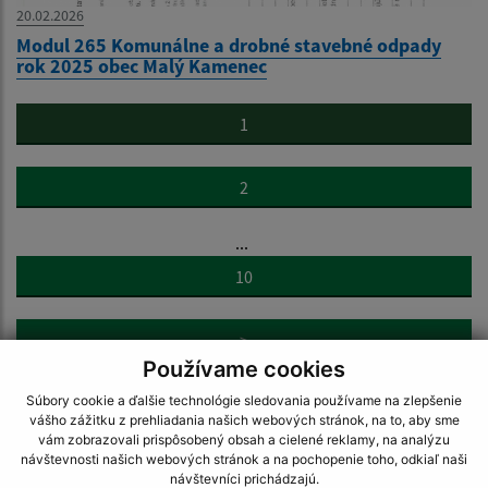
20.02.2026
Modul 265 Komunálne a drobné stavebné odpady
rok 2025 obec Malý Kamenec
1
2
...
10
>
Používame cookies
Súbory cookie a ďalšie technológie sledovania používame na zlepšenie
vášho zážitku z prehliadania našich webových stránok, na to, aby sme
vám zobrazovali prispôsobený obsah a cielené reklamy, na analýzu
návštevnosti našich webových stránok a na pochopenie toho, odkiaľ naši
návštevníci prichádzajú.