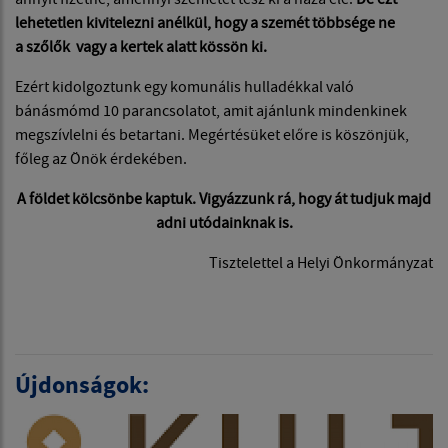
lehetetlen kivitelezni anélkül, hogy a szemét többsége ne
a szőlők vagy a kertek alatt kössön ki.
Ezért kidolgoztunk egy komunális hulladékkal való
bánásmómd 10 parancsolatot, amit ajánlunk mindenkinek
megszívlelni és betartani. Megértésüket előre is köszönjük,
főleg az Önök érdekében.
A földet kölcsönbe kaptuk. Vigyázzunk rá, hogy át tudjuk majd
adni utódainknak is.
Tisztelettel a Helyi Önkormányzat
Újdonságok: