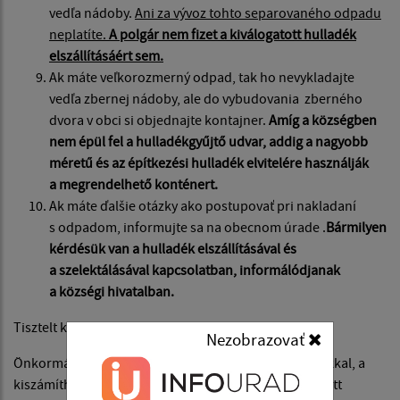
vedľa nádoby.
Ani za vývoz tohto separovaného odpadu
neplatíte.
A polgár nem fizet a kiválogatott hulladék
elszállításáért sem.
Ak máte veľkorozmerný odpad, tak ho nevykladajte
vedľa zbernej nádoby, ale do vybudovania zberného
dvora v obci si objednajte kontajner.
Amíg a községben
nem épül fel a hulladékgyűjtő udvar, addig a nagyobb
méretű és az építkezési hulladék elvitelére használják
a megrendelhető konténert.
Ak máte ďalšie otázky ako postupovať pri nakladaní
s odpadom, informujte sa na obecnom úrade .
Bármilyen
kérdésük van a hulladék elszállításával és
a szelektálásával kapcsolatban, informálódjanak
a községi hivatalban.
Tisztelt kiskövesdi lakosok!
Nezobrazovať
Önkormányzatunk is küzd az elszabadult energiaárakkal, a
kiszámíthatatlan gazdasági környezettel, a fékevesztett