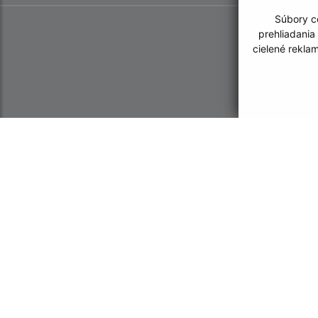
Súbory co
prehliadania
cielené rekla
Informácie o stránke:
Navigácia:
Vyhlásenie o prístupnosti
Vytlačiť aktuálnu strá
Autorské práva
Mapa stránok