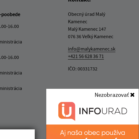
Obecný úrad Malý
-poobede
Kamenec
.00-16.00
Malý Kamenec 147
076 36 Veľký Kamenec
ministrácia
info@malykamenec.sk
+421 56 628 36 71
.00-16.00
IČO: 00331732
ministrácia
ministrácia
Nezobrazovať