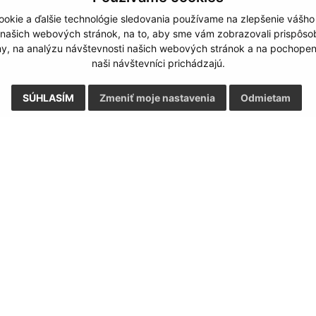
okie a ďalšie technológie sledovania používame na zlepšenie vášho
 našich webových stránok, na to, aby sme vám zobrazovali prispôs
my, na analýzu návštevnosti našich webových stránok a na pochopeni
naši návštevníci prichádzajú.
SÚHLASÍM
Zmeniť moje nastavenia
Odmietam
Rýchle odkazy:
Aktualiz
nku
Aktuality
04.08.2026 
História