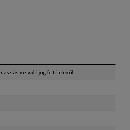
Reset
lasztáshoz való jog feltételeiről