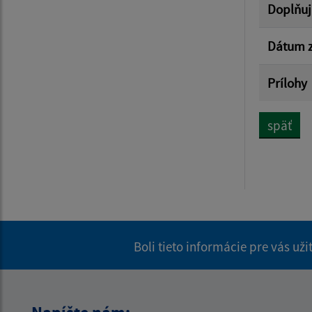
Doplňuj
Dátum z
Prílohy
späť
Boli tieto informácie pre vás už