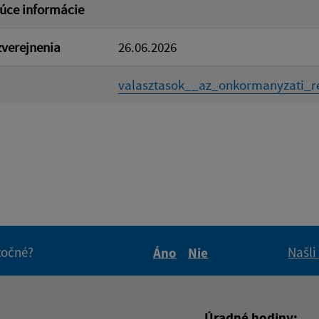
úce informácie
verejnenia
26.06.2026
valasztasok__az_onkormanyzati_re
itočné?
Našli
Áno
Nie
Boli tieto informácie pre 
Boli tieto informáci
Úradné hodiny: