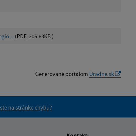
gio...
(PDF, 206.63KB )
Generované portálom
Uradne.sk
 ste na stránke chybu?
vás užitočné?
e pre vás užitočné?
Kontakt: