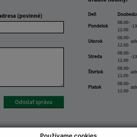
Deň
Doobedu
adresa (povinné)
08.00-
Pondelok
-13
12.00
08.00-
Utorok
ad
12.00
08.00-
Streda
-13
12.00
08.00-
Štvrtok
ad
12.00
08.00-
Piatok
ad
12.00
Google reCaptcha Response
Odoslať správu
Používame cookies