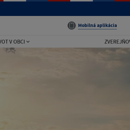
Mobilná aplikácia
VOT V OBCI
ZVEREJŇO