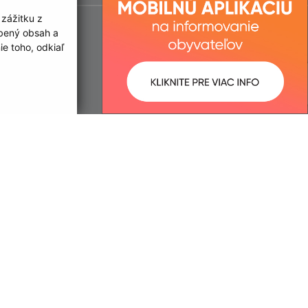
 zážitku z
obený obsah a
e toho, odkiaľ
ované:
Správca obsahu:
14:49 hod.
Správca obsahu je Obec Malý
Kamenec.