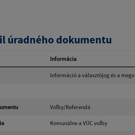
zverejnenia do:
il úradného dokumentu
ovať
Informácia
Információ a választójog és a megvá
kumentu
Voľby/Referendá
ia
Komunálne a VÚC voľby