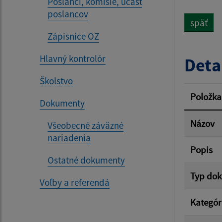
Poslanci, komisie, účasť
poslancov
späť
Zápisnice OZ
Dátum 
Hlavný kontrolór
Deta
Školstvo
Filtr
Položka
Dokumenty
Názov
Všeobecné záväzné
nariadenia
Popis
Ostatné dokumenty
Typ do
Voľby a referendá
Kategór