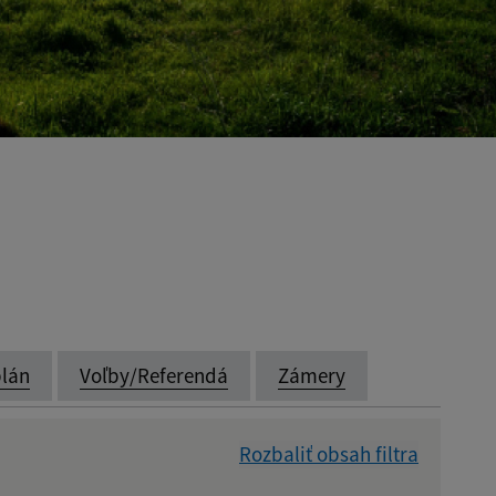
lán
Voľby/Referendá
Zámery
Rozbaliť obsah filtra
Dátum zverejnenia od: