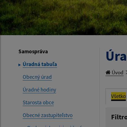
Úra
Samospráva
Úradná tabuľa
Úvod
Obecný úrad
Úradné hodiny
Všetko
Starosta obce
Obecné zastupiteľstvo
Filtr
Názov