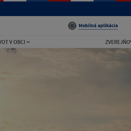
Mobilná aplikácia
VOT V OBCI
ZVEREJŇO