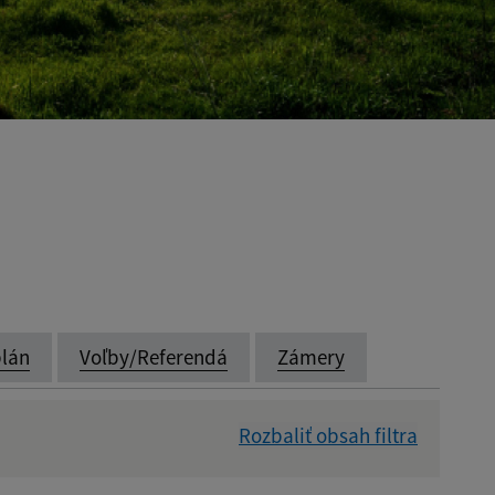
lán
Voľby/Referendá
Zámery
Rozbaliť obsah filtra
Dátum zverejnenia od: