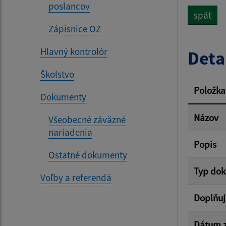
poslancov
späť
Zápisnice OZ
Dátum 
Hlavný kontrolór
Deta
Školstvo
Filtr
Položka
Dokumenty
Názov
Všeobecné záväzné
nariadenia
Popis
Ostatné dokumenty
Typ do
Voľby a referendá
Doplňuj
Dátum z