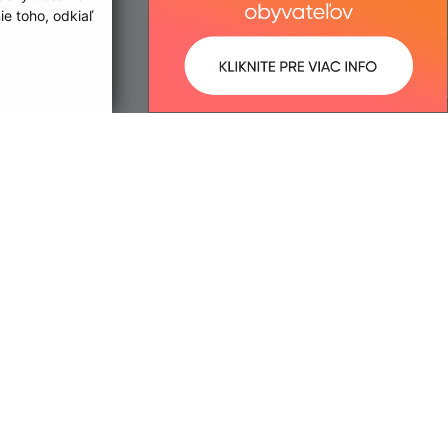
e toho, odkiaľ
ované:
Správca obsahu:
14:49 hod.
Správca obsahu je Obec Malý
Kamenec.
Vytvorené v súlade s
Jednotným
dizajn manuálom elektronických
služieb.