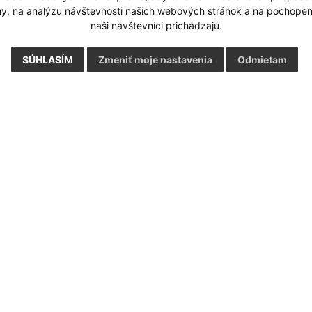
my, na analýzu návštevnosti našich webových stránok a na pochopeni
naši návštevníci prichádzajú.
SÚHLASÍM
Zmeniť moje nastavenia
Odmietam
Rýchle odkazy:
Aktualiz
nku
Aktuality
04.08.2026 
História
RSS
Fotogaléria
Školstvo