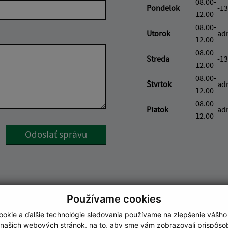
08.00-
Pondelok
-13
12.00
08.00-
Utorok
ad
12.00
08.00-
Streda
-13
12.00
08.00-
Štvrtok
ad
12.00
08.00-
Piatok
ad
12.00
Google reCaptcha Response
Odoslať správu
Používame cookies
okie a ďalšie technológie sledovania používame na zlepšenie vášho
 našich webových stránok, na to, aby sme vám zobrazovali prispôs