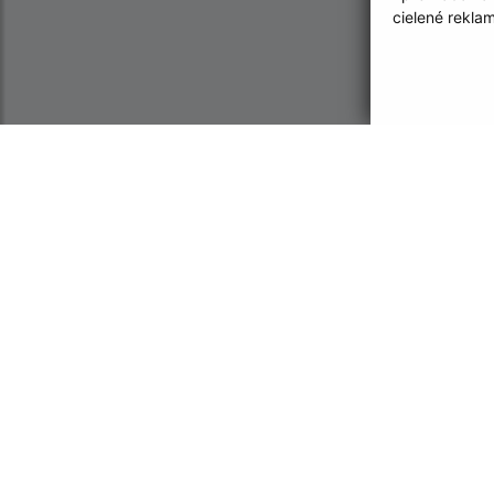
cielené rekla
Informácie o stránke:
Navigácia:
Vyhlásenie o prístupnosti
Vytlačiť aktuálnu strá
Autorské práva
Mapa stránok
Ochrana osobných údajov
Cookies