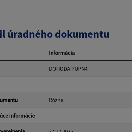
zverejnenia do:
il úradného dokumentu
ovať
Informácia
DOHODA PUPN4
kumentu
Rôzne
úce informácie
verejnenia
27.12.2025