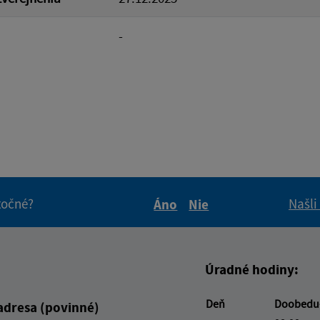
-
itočné?
Našli
Áno
Nie
Boli tieto informácie pre 
Boli tieto informáci
Úradné hodiny:
Deň
Doobedu
adresa (povinné)