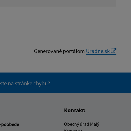
Generované portálom
Uradne.sk
 ste na stránke chybu?
vás užitočné?
e pre vás užitočné?
Kontakt:
Obecný úrad Malý
-poobede