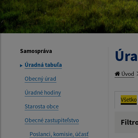
Úra
Samospráva
Úradná tabuľa
Úvod
Obecný úrad
Úradné hodiny
Všetko
Starosta obce
Obecné zastupiteľstvo
Filtr
Názov
Poslanci, komisie, účasť