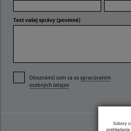
Text vašej správy (povinné)
Oboznámil som sa so
spracúvaním
osobných údajov
Súbory co
prehliadania