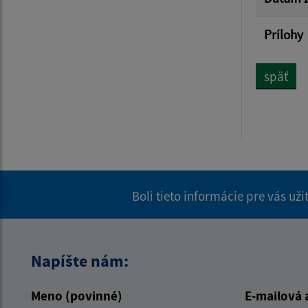
Prílohy
späť
Boli tieto informácie pre vás už
Napíšte nám:
Meno (povinné)
E-mailová 