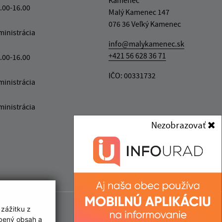
Kamenec
.00-16.00
Malý Kamenec 147
076 36 Veľký Kamenec
ministrácia
info@malykamenec.sk
+421 56 628 36 71
.00-16.00
IČO: 00331732
ministrácia
ministrácia
Nezobrazovať
 zážitku z
obený obsah a