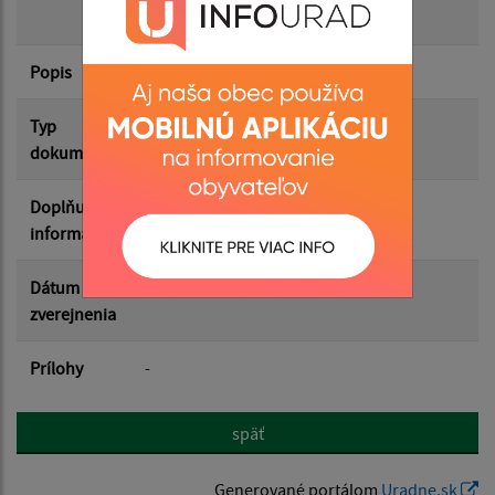
rok 2026
Popis
Filtrovať
Reset
Typ
Rôzne
dokumentu
Doplňujúce
informácie
Dátum
15.12.2025
zverejnenia
Prílohy
-
späť
Generované portálom
Uradne.sk