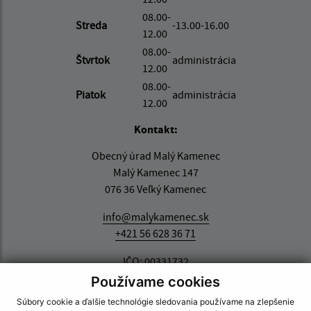
08.00-
Streda
-13.00-16.00
12.00
08.00-
Štvrtok
administrácia
12.00
08.00-
Piatok
administrácia
12.00
Kontakt:
Obecný úrad Malý Kamenec
Malý Kamenec 147
076 36 Veľký Kamenec
info@malykamenec.sk
+421 56 628 36 71
IČO: 00331732
Používame cookies
Súbory cookie a ďalšie technológie sledovania používame na zlepšenie