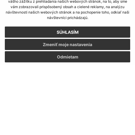
vášho zážitku z prehliadania našich webových stránok, na to, aby sme
vám zobrazovali prispôsobený obsah a cielené reklamy, na analýzu
návštevnosti našich webových stránok a na pochopenie toho, odkiaľ naši
návštevníci prichádzajú.
SÚHLASÍM
Zmeniť moje nastavenia
Odmietam
Informácie o stránke:
Vyhlásenie o prístupnosti
Autorské práva
Ochrana osobných údajov
Navigácia: