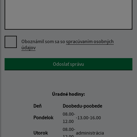
Oboznámil som sa so
spracúvaním osobných
údajov
Google reCaptcha Response
Odoslať správu
Úradné hodiny:
Deň
Doobedu-poobede
08.00-
Pondelok
-13.00-16.00
12.00
08.00-
Utorok
administrácia
12.00