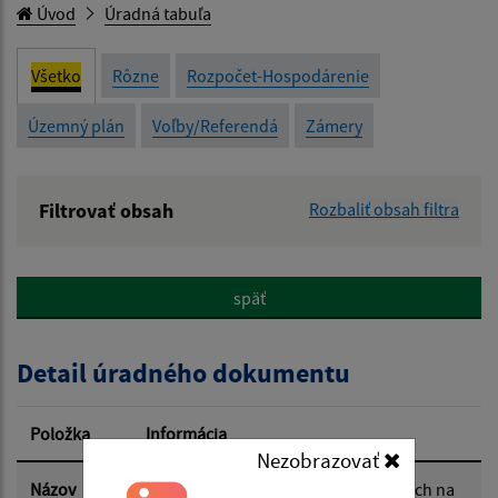
Úvod
Úradná tabuľa
Všetko
Rôzne
Rozpočet-Hospodárenie
Územný plán
Voľby/Referendá
Zámery
Filtrovať obsah
Rozbaliť obsah filtra
Názov:
späť
Popis:
Detail úradného dokumentu
Dátum zverejnenia od:
Položka
Informácia
Nezobrazovať
Dátum zverejnenia do:
Názov
Všeobecné záv.nariadenie o odpadoch na