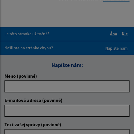
Je táto stránka užitočná?
Áno
Nie
Boli tieto 
Boli 
Našli ste na stránke chybu?
Napíšte nám
Napíšte nám:
Meno (povinné)
E-mailová adresa (povinné)
Text vašej správy (povinné)